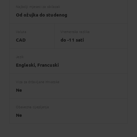
Najbolji mjeseci za obilazak
Od ožujka do studenog
Valuta
Vremenska razlika
CAD
do -11 sati
Jezik
Engleski, Francuski
Viza za državljane Hrvatske
Ne
Obavezna cijepljenja
Ne