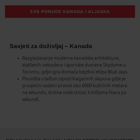
SVE PONUDE KANADA I ALJASKA
Savjeti za doživljaj – Kanada
Razgledavanje moderne kanadske arhitekture,
staklenih nebodera i sportske dvorane Skydome u
Torontu, gdje igra domača bejzbol ekipa Blue Jays.
Plovidba s lađom ispod Niagarinih slapova gdje je
prosječni vodeni protok oko 6000 kubičnih metara
na sekundu, brzina vode iznosi 3 milijona litara po
sekundi.