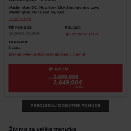
Dodaj na Moj odabir
Washington DC.,
New York City,
Sjedinjene države,
Washington,
Nova godina,
SAD
Prikaži na karti
TIP PONUDE
POLASCI
Grupna putovanja
Datumi polazaka
TRAJANJE
Garantiran polazak
8 dana
Uskoro garantiran polazak
Popunjeno
Zrakoplovne pristojbe uključene u cijenu!
Status je informativan. Može se promij
dinamiku prodaje.
AVION
2.699,00
€
OD
2.649,00
€
8
DANA
PREGLEDAJ DODATNE PONUDE
Živimo za velike trenutke