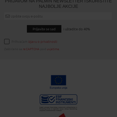
PRIJAVOM NA PALMIN NEWSLETTER ISKORISTITE
NAJBOLJE AKCIJE
Prijavite se sad
i uštedite do 40%
Prihvaćam
izjavu o privatnosti
Zaštićeno sa
reCAPTCHA
pod
uvjetima
.