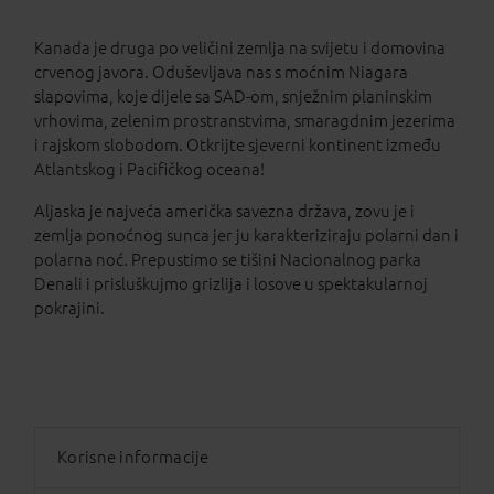
Kanada je druga po veličini zemlja na svijetu i domovina
crvenog javora. Oduševljava nas s moćnim Niagara
slapovima, koje dijele sa SAD-om, snježnim planinskim
vrhovima, zelenim prostranstvima, smaragdnim jezerima
i rajskom slobodom. Otkrijte sjeverni kontinent između
Atlantskog i Pacifičkog oceana!
Aljaska je najveća američka savezna država, zovu je i
zemlja ponoćnog sunca jer ju karakteriziraju polarni dan i
polarna noć. Prepustimo se tišini Nacionalnog parka
Denali i prisluškujmo grizlija i losove u spektakularnoj
pokrajini.
Korisne informacije