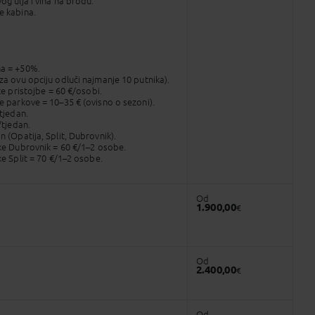
og ulja i vina na brodu.
e kabina.
a = +50%.
za ovu opciju odluči najmanje 10 putnika).
čke pristojbe = 60 €/osobi.
e parkove = 10–35 € (ovisno o sezoni).
/tjedan.
/tjedan.
 (Opatija, Split, Dubrovnik).
uke Dubrovnik = 60 €/1–2 osobe.
ke Split = 70 €/1–2 osobe.
Od
1.900,00
€
Od
2.400,00
€
Od