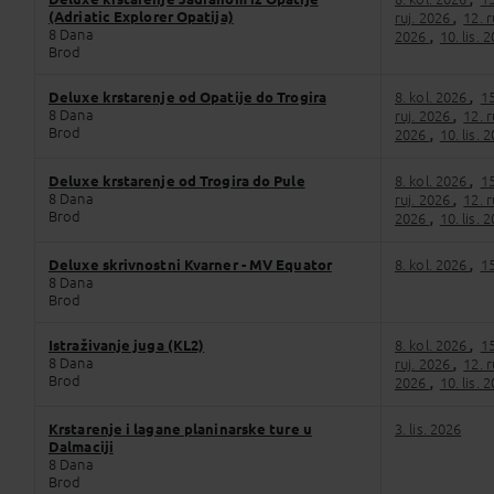
,
(Adriatic Explorer Opatija)
ruj. 2026
12. 
,
8 Dana
2026
10. lis. 
,
Brod
Deluxe krstarenje od Opatije do Trogira
8. kol. 2026
15
,
8 Dana
ruj. 2026
12. 
,
Brod
2026
10. lis. 
,
Deluxe krstarenje od Trogira do Pule
8. kol. 2026
15
,
8 Dana
ruj. 2026
12. 
,
Brod
2026
10. lis. 
,
Deluxe skrivnostni Kvarner - MV Equator
8. kol. 2026
15
,
8 Dana
Brod
Istraživanje juga (KL2)
8. kol. 2026
15
,
8 Dana
ruj. 2026
12. 
,
Brod
2026
10. lis. 
,
Krstarenje i lagane planinarske ture u
3. lis. 2026
Dalmaciji
8 Dana
Brod