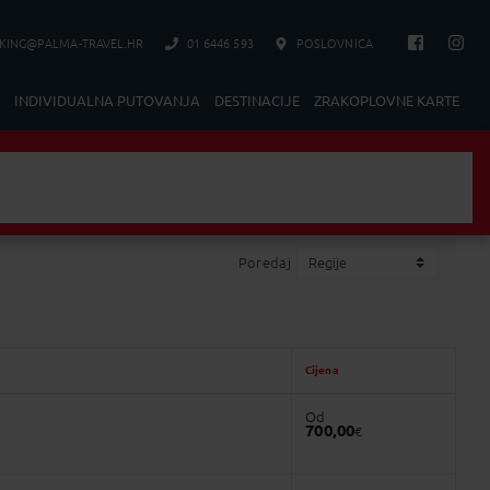
KING@PALMA-TRAVEL.HR
01 6446 593
POSLOVNICA
INDIVIDUALNA PUTOVANJA
DESTINACIJE
ZRAKOPLOVNE KARTE
zak/Povratak
Poredaj
Cijena
Od
700,00
€