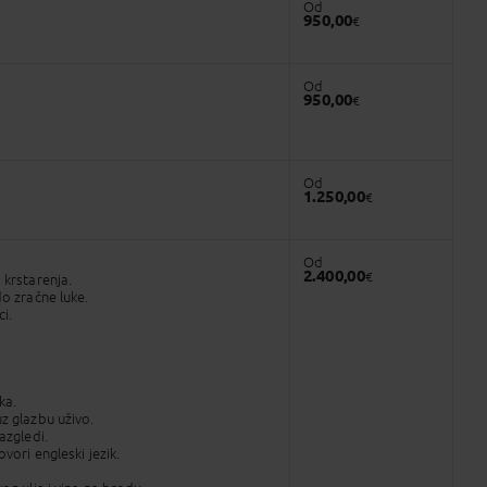
Od
950,00
€
Od
950,00
€
Od
1.250,00
€
Od
2.400,00
€
krstarenja.
o zračne luke.
i.
ka.
z glazbu uživo.
azgledi.
ovori engleski jezik.