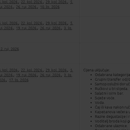
. kol. 2026
22. kol. 2026
29. kol. 2026
5.
,
,
,
ruj. 2026
26. ruj. 2026
10. lis. 2026
,
,
. kol. 2026
22. kol. 2026
29. kol. 2026
5.
,
,
,
ruj. 2026
19. ruj. 2026
26. ruj. 2026
3. lis.
,
,
,
12. ruj. 2026
. kol. 2026
22. kol. 2026
29. kol. 2026
5.
Cijena uključuje:
,
,
,
Odabrana kategorija 
ruj. 2026
19. ruj. 2026
26. ruj. 2026
3. lis.
,
,
,
Grupni transfer od/d
2026
17. lis. 2026
,
Samoposlužni doručc
Ručkovi u tri slijeda.
Salatni i sirni bar.
Svježe voće.
Voda.
Čaj ili kava nakon ruč
Kapetanova večera u
Razne degustacije i r
Voditelj broda koji g
Odabrane ulaznice.