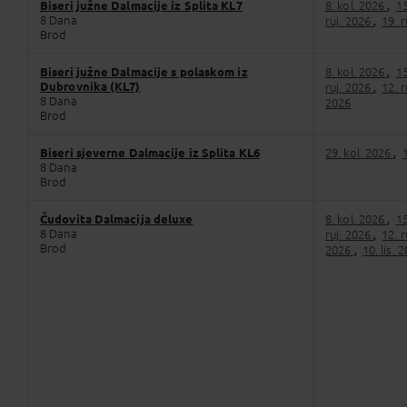
Biseri južne Dalmacije iz Splita KL7
8. kol. 2026
15
,
8 Dana
ruj. 2026
19. 
,
Brod
Biseri južne Dalmacije s polaskom iz
8. kol. 2026
15
,
Dubrovnika (KL7)
ruj. 2026
12. 
,
8 Dana
2026
Brod
Biseri sjeverne Dalmacije iz Splita KL6
29. kol. 2026
,
8 Dana
Brod
Čudovita Dalmacija deluxe
8. kol. 2026
15
,
8 Dana
ruj. 2026
12. 
,
Brod
2026
10. lis. 
,