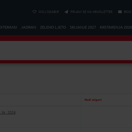
MOJ ODABIR
PRIJAVI SE NA NEWSLETTER
BOO
DITERANU
JADRAN
ZELENO LJETO
SKIJANJE 2027
KRSTARENJA 2026
Krstarenja
Izaberite Pola
PRETRAŽI
Naši migovi
. lis. 2026