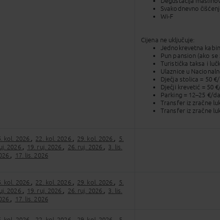
Degustacija maslinov
Svakodnevno čišćenj
Wi-F
Cijena ne uključuje:
Jednokrevetna kabin
Pun pansion (ako se 
Turistička taksa i lu
Ulaznice u Nacionaln
Dječja stolica = 50 €
Dječji krevetić = 50 €
Parking = 12–25 €/dan
Transfer iz zračne l
Transfer iz zračne lu
. kol. 2026
22. kol. 2026
29. kol. 2026
5.
,
,
,
ruj. 2026
19. ruj. 2026
26. ruj. 2026
3. lis.
,
,
,
2026
17. lis. 2026
,
. kol. 2026
22. kol. 2026
29. kol. 2026
5.
,
,
,
ruj. 2026
19. ruj. 2026
26. ruj. 2026
3. lis.
,
,
,
2026
17. lis. 2026
,
. kol. 2026
22. kol. 2026
29. kol. 2026
5.