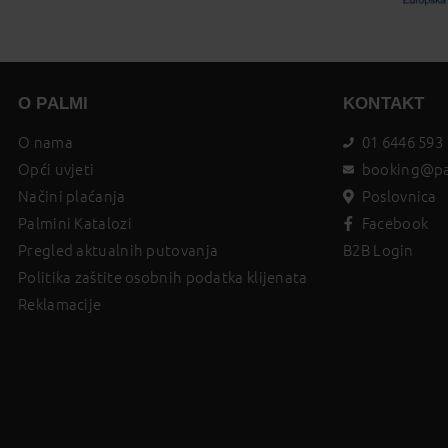
O PALMI
KONTAKT
O nama
01 6446 593
Opći uvjeti
booking@pa
Načini plaćanja
Poslovnica
Palmini Katalozi
Facebook
Pregled aktualnih putovanja
B2B Login
Politika zaštite osobnih podatka klijenata
Reklamacije