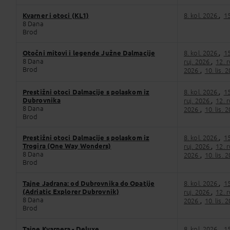
Kvarner i otoci (KL1)
8. kol. 2026
15
,
8 Dana
Brod
Otočni mitovi i legende Južne Dalmacije
8. kol. 2026
15
,
8 Dana
ruj. 2026
12. 
,
Brod
2026
10. lis. 
,
Prestižni otoci Dalmacije s polaskom iz
8. kol. 2026
15
,
Dubrovnika
ruj. 2026
12. 
,
8 Dana
2026
10. lis. 
,
Brod
Prestižni otoci Dalmacije s polaskom iz
8. kol. 2026
15
,
Trogira (One Way Wonders)
ruj. 2026
12. 
,
8 Dana
2026
10. lis. 
,
Brod
Tajne Jadrana: od Dubrovnika do Opatije
8. kol. 2026
15
,
(Adriatic Explorer Dubrovnik)
ruj. 2026
12. 
,
8 Dana
2026
10. lis. 
,
Brod
Tajne Kvarnera - Deluxe
8. kol. 2026
15
,