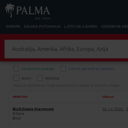
EUROPA
DALEKA PUTOVANJA
LJETO NA SJEVERU
ODMOR NA ME
Australija, Amerika, Afrika, Europa, Azija
Garantiran polazak
Uskoro garantiran polazak
Avion
Autobus
Status je informativan. Može se promijeniti u odnosu na dinamiku prodaje.
HRVATSKA
Odlazak
Bicikliranje Kvarnerom
26. ruj. 2026
3
,
8 Dana
Brod