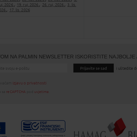
ruj. 2026
19. ruj. 2026
26. ruj. 2026
3. lis.
,
,
,
2026
17. lis. 2026
,
VOM NA PALMIN NEWSLETTER ISKORISTITE NAJBOLJE 
Prijavite se sad
i uštedite 
hvaćam
izjavu o privatnosti
o sa
reCAPTCHA
pod
uvjetima
.