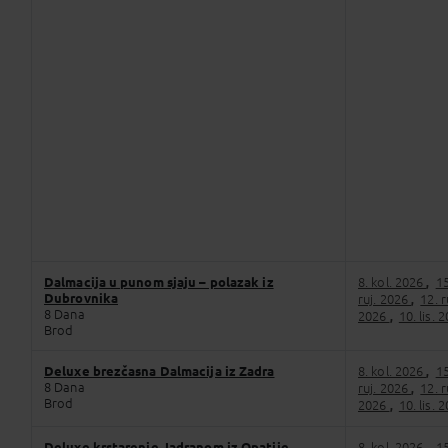
Dalmacija u punom sjaju – polazak iz
8. kol. 2026
15
,
Dubrovnika
ruj. 2026
12. 
,
8 Dana
2026
10. lis. 
,
Brod
Deluxe brezčasna Dalmacija iz Zadra
8. kol. 2026
15
,
8 Dana
ruj. 2026
12. 
,
Brod
2026
10. lis. 
,
Deluxe krstarenje Jadranom iz Opatije
8. kol. 2026
15