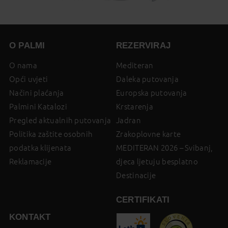
O PALMI
REZERVIRAJ
O nama
Mediteran
Opći uvjeti
Daleka putovanja
Načini plaćanja
Europska putovanja
Palmini Katalozi
Krstarenja
Pregled aktualnih putovanja
Jadran
Politika zaštite osobnih
Zrakoplovne karte
podatka klijenata
MEDITERAN 2026 – Svibanj,
Reklamacije
djeca ljetuju besplatno
Destinacije
CERTIFIKATI
KONTAKT