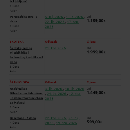
iz Ljubljane!
6 Dana
Avion
5. ruj. 2026
1. lis. 2026
Portugalska tura - 6
Od
,
,
1.159,00
€
dana
22. lis. 2026
17. stu.
,
6 Dana
2026
Avion
ŠKOTSKA
Odlazak
Cijena
21. kol. 2026
Škotska, zemlja
Od
1.999,00
€
mitskih bića i
bajkovitog krajolika – 8
dana
8 Dana
Avion
ŠPANJOLSKA
Odlazak
Cijena
3. lis. 2026
10. lis. 2026
Andaluzija s
Od
,
1.449,00
€
Gibraltarom i Marokom
24. lis. 2026
12. stu.
,
,
- 8 dana izravnim letom
2026
za Malagu!
8 Dana
Avion
22. kol. 2026
26. ruj.
Barcelona - 4 dana
Od
,
599,00
€
4 Dana
2026
19. stu. 2026
,
Avion