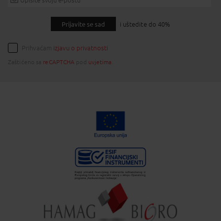
Prijavite se sad
i uštedite do 40%
Prihvaćam
izjavu o privatnosti
Zaštićeno sa
reCAPTCHA
pod
uvjetima
.