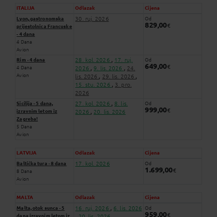
ITALIJA
Odlazak
Cijena
30. ruj. 2026
Lyon, gastronomska
Od
829,00
€
prijestolnica Francuske
- 4 dana
4 Dana
Avion
28. kol. 2026
17. ruj.
Rim - 4 dana
Od
,
649,00
€
4 Dana
2026
9. lis. 2026
24.
,
,
Avion
lis. 2026
29. lis. 2026
,
,
15. stu. 2026
3. pro.
,
2026
27. kol. 2026
8. lis.
Sicilija - 5 dana,
Od
,
999,00
€
izravnim letom iz
2026
20. lis. 2026
,
Zagreba!
5 Dana
Avion
LATVIJA
Odlazak
Cijena
17. kol. 2026
Baltička tura - 8 dana
Od
1.699,00
€
8 Dana
Avion
MALTA
Odlazak
Cijena
16. ruj. 2026
6. lis. 2026
Malta, otok sunca - 5
Od
,
959,00
€
dana izravnim letom iz
20. lis. 2026
,