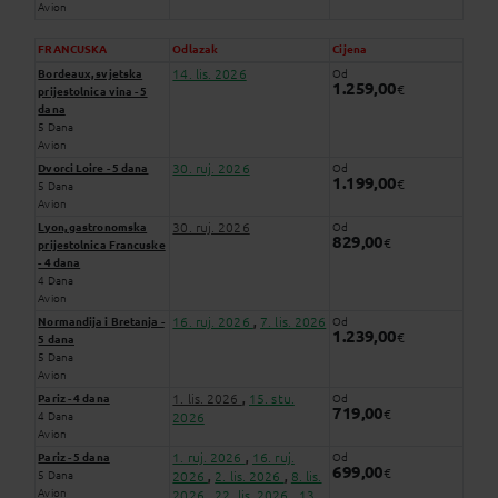
Avion
FRANCUSKA
Odlazak
Cijena
14. lis. 2026
Bordeaux, svjetska
Od
1.259,00
€
prijestolnica vina - 5
dana
5 Dana
Avion
30. ruj. 2026
Dvorci Loire - 5 dana
Od
1.199,00
€
5 Dana
Avion
30. ruj. 2026
Lyon, gastronomska
Od
829,00
€
prijestolnica Francuske
- 4 dana
4 Dana
Avion
16. ruj. 2026
7. lis. 2026
Normandija i Bretanja -
Od
,
1.239,00
€
5 dana
5 Dana
Avion
1. lis. 2026
15. stu.
Pariz - 4 dana
Od
,
719,00
€
4 Dana
2026
Avion
1. ruj. 2026
16. ruj.
Pariz - 5 dana
Od
,
699,00
€
5 Dana
2026
2. lis. 2026
8. lis.
,
,
Avion
2026
22. lis. 2026
13.
,
,