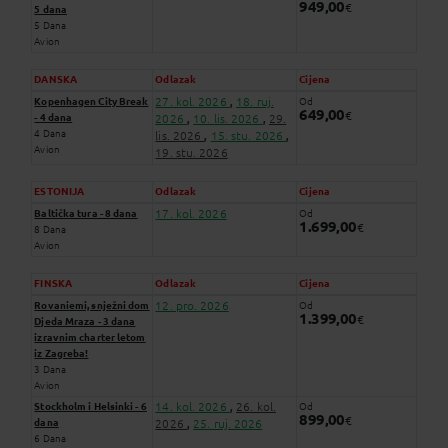
949,00
€
5 dana
5 Dana
Avion
DANSKA
Odlazak
Cijena
27. kol. 2026
18. ruj.
Kopenhagen City Break
Od
,
649,00
€
- 4 dana
2026
10. lis. 2026
29.
,
,
4 Dana
lis. 2026
15. stu. 2026
,
,
Avion
19. stu. 2026
ESTONIJA
Odlazak
Cijena
17. kol. 2026
Baltička tura - 8 dana
Od
1.699,00
€
8 Dana
Avion
FINSKA
Odlazak
Cijena
12. pro. 2026
Rovaniemi, snježni dom
Od
1.399,00
€
Djeda Mraza - 3 dana
izravnim charter letom
iz Zagreba!
3 Dana
Avion
14. kol. 2026
26. kol.
Stockholm i Helsinki - 6
Od
,
899,00
€
dana
2026
25. ruj. 2026
,
6 Dana