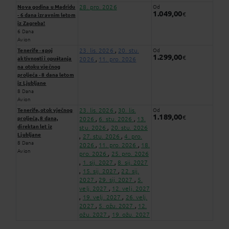
28. pro. 2026
Nova godina u Madridu
Od
1.049,00
€
- 6 dana izravnim letom
iz Zagreba!
6 Dana
Avion
23. lis. 2026
20. stu.
Tenerife - spoj
Od
,
1.299,00
€
aktivnosti i opuštanja
2026
11. pro. 2026
,
na otoku vječnog
proljeća - 8 dana letom
iz Ljubljane
8 Dana
Avion
23. lis. 2026
30. lis.
Tenerife, otok vječnog
Od
,
1.189,00
€
proljeća, 8 dana,
2026
6. stu. 2026
13.
,
,
direktan let iz
stu. 2026
20. stu. 2026
,
Ljubljane
27. stu. 2026
4. pro.
,
,
8 Dana
2026
11. pro. 2026
18.
,
,
Avion
pro. 2026
25. pro. 2026
,
1. sij. 2027
8. sij. 2027
,
,
15. sij. 2027
22. sij.
,
,
2027
29. sij. 2027
5.
,
,
velj. 2027
12. velj. 2027
,
19. velj. 2027
26. velj.
,
,
2027
5. ožu. 2027
12.
,
,
ožu. 2027
19. ožu. 2027
,