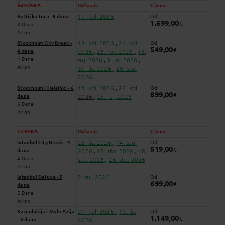
ŠVEDSKA
Odlazak
Cijena
17. kol. 2026
Baltička tura - 8 dana
Od
1.699,00
€
8 Dana
Avion
14. kol. 2026
21. kol.
Stockholm City Break -
Od
,
549,00
€
4 dana
2026
28. kol. 2026
18.
,
,
4 Dana
ruj. 2026
9. lis. 2026
,
,
Avion
30. lis. 2026
20. stu.
,
2026
14. kol. 2026
26. kol.
Stockholm i Helsinki - 6
Od
,
899,00
€
dana
2026
25. ruj. 2026
,
6 Dana
Avion
TURSKA
Odlazak
Cijena
22. lis. 2026
14. stu.
Istanbul City Break - 4
Od
,
519,00
€
dana
2026
15. stu. 2026
18.
,
,
4 Dana
stu. 2026
26. stu. 2026
,
Avion
2. ruj. 2026
Istanbul Deluxe - 5
Od
699,00
€
dana
5 Dana
Avion
21. kol. 2026
10. lis.
Kapadokija i Mala Azija
Od
,
1.149,00
€
- 8 dana
2026