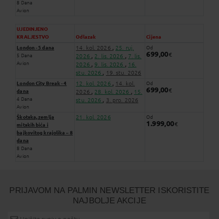
8 Dana
Avion
UJEDINJENO
KRALJESTVO
Odlazak
Cijena
14. kol. 2026
25. ruj.
London - 5 dana
Od
,
699,00
€
5 Dana
2026
2. lis. 2026
7. lis.
,
,
Avion
2026
9. lis. 2026
16.
,
,
stu. 2026
19. stu. 2026
,
12. kol. 2026
14. kol.
London City Break - 4
Od
,
699,00
€
dana
2026
28. kol. 2026
15.
,
,
4 Dana
stu. 2026
3. pro. 2026
,
Avion
21. kol. 2026
Škotska, zemlja
Od
1.999,00
€
mitskih bića i
bajkovitog krajolika – 8
dana
8 Dana
Avion
PRIJAVOM NA PALMIN NEWSLETTER ISKORISTITE
NAJBOLJE AKCIJE