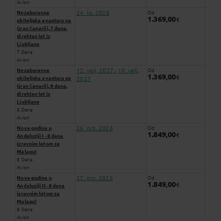
Avion
24. lis. 2026
Nezaboravna
Od
1.369,00
€
obiteljska avantura na
Gran Canariji, 7 dana,
direktan let iz
Ljubljane
7 Dana
Avion
12. velj. 2027
19. velj.
Nezaboravna
Od
,
1.369,00
€
obiteljska avantura na
2027
Gran Canariji, 8 dana,
direktan let iz
Ljubljane
8 Dana
Avion
26. pro. 2026
Nova godina u
Od
1.849,00
€
Andaluziji I - 8 dana
izravnim letom za
Malagu!
8 Dana
Avion
27. pro. 2026
Nova godina u
Od
1.849,00
€
Andaluziji II - 8 dana
izravnim letom za
Malagu!
8 Dana
Avion