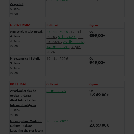
Zagreba!
5 Dana
Avion
NIZOZEMSKA
Odlazak
Cijena
27. kol. 2026
17. ruj.
Amsterdam City Break -
Od
,
699,00
€
4 dana
2026
8. lis. 2026
24.
,
,
4 Dana
lis. 2026
29. lis. 2026
,
,
Avion
14. stu. 2026
3. pro.
,
2026
19. stu. 2026
Nizozemska i Belgija -
Od
949,00
€
5 dana
5 Dana
Avion
PORTUGAL
Odlazak
Cijena
8. stu. 2026
Azori, od otoka do
Od
1.949,00
€
otoka - 7 dana
direktnim charter
letom iz Ljubljane
7 Dana
Avion
28. pro. 2026
Nova godina Madeira
Od
2.099,00
€
Deluxe - 6 dana
izravnim charter letom