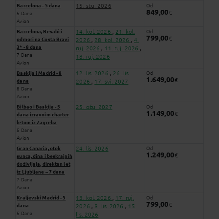
15. stu. 2026
Barcelona - 5 dana
Od
849,00
€
5 Dana
Avion
14. kol. 2026
21. kol.
Barcelona, Besalú i
Od
,
799,00
€
odmori na Costa Bravi
2026
28. kol. 2026
4.
,
,
3* - 8 dana
ruj. 2026
11. ruj. 2026
,
,
7 Dana
18. ruj. 2026
Avion
12. lis. 2026
26. lis.
Baskija i Madrid - 8
Od
,
1.649,00
€
dana
2026
17. svi. 2027
,
8 Dana
Avion
25. ožu. 2027
Bilbao i Baskija - 5
Od
1.149,00
€
dana izravnim charter
letom iz Zagreba
5 Dana
Avion
24. lis. 2026
Gran Canaria, otok
Od
1.249,00
€
sunca, dina i beskrajnih
doživljaja, direktan let
iz Ljubljane – 7 dana
7 Dana
Avion
13. kol. 2026
17. ruj.
Kraljevski Madrid - 5
Od
,
799,00
€
dana
2026
8. lis. 2026
15.
,
,
5 Dana
lis. 2026