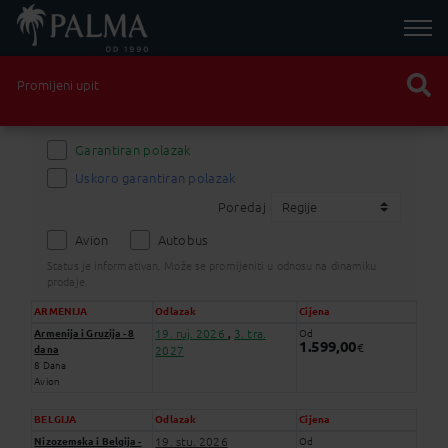
Promijeni upit
Garantiran polazak
Uskoro garantiran polazak
Poredaj
Avion
Autobus
Status je informativan. Može se promijeniti u odnosu na dinamiku
prodaje.
ARMENIJA
Odlazak
Cijena
19. ruj. 2026
3. tra.
Armenija i Gruzija - 8
Od
,
1.599,00
€
dana
2027
8 Dana
Avion
BELGIJA
Odlazak
Cijena
19. stu. 2026
Nizozemska i Belgija -
Od