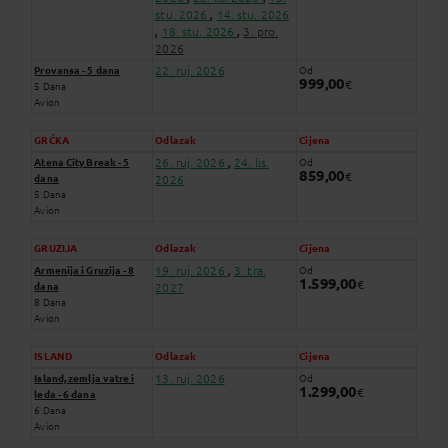
stu. 2026
14. stu. 2026
,
18. stu. 2026
3. pro.
,
,
2026
22. ruj. 2026
Provansa - 5 dana
Od
999,00
€
5 Dana
Avion
GRČKA
Odlazak
Cijena
26. ruj. 2026
24. lis.
Atena City Break - 5
Od
,
859,00
€
dana
2026
5 Dana
Avion
GRUZIJA
Odlazak
Cijena
19. ruj. 2026
3. tra.
Armenija i Gruzija - 8
Od
,
1.599,00
€
dana
2027
8 Dana
Avion
ISLAND
Odlazak
Cijena
13. ruj. 2026
Island, zemlja vatre i
Od
1.299,00
€
leda - 6 dana
6 Dana
Avion