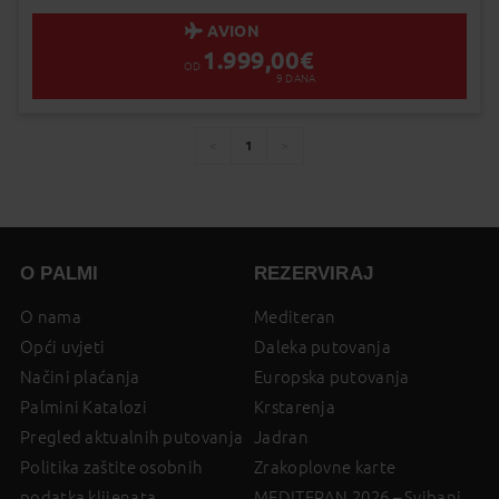
Status je informativan. Može se promij
dinamiku prodaje.
AVION
1.999,00
€
OD
9
DANA
1
You're
page
page
on
page
O PALMI
REZERVIRAJ
O nama
Mediteran
Opći uvjeti
Daleka putovanja
Načini plaćanja
Europska putovanja
Palmini Katalozi
Krstarenja
Pregled aktualnih putovanja
Jadran
Politika zaštite osobnih
Zrakoplovne karte
podatka klijenata
MEDITERAN 2026 – Svibanj,