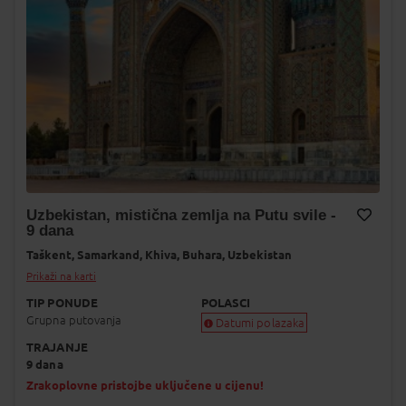
Uzbekistan, mistična zemlja na Putu svile -
9 dana
Dodaj na Moj odabir
Taškent,
Samarkand,
Khiva,
Buhara,
Uzbekistan
Prikaži na karti
TIP PONUDE
POLASCI
Grupna putovanja
Datumi polazaka
TRAJANJE
Garantiran polazak
9 dana
Uskoro garantiran polazak
Popunjeno
Zrakoplovne pristojbe uključene u cijenu!