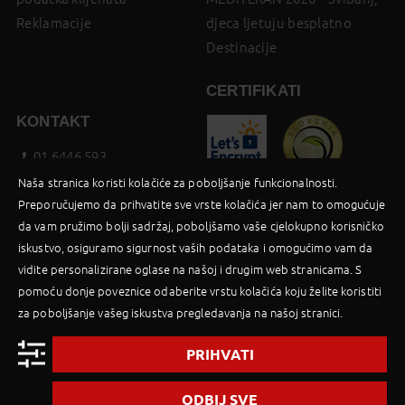
Reklamacije
djeca ljetuju besplatno
Destinacije
CERTIFIKATI
KONTAKT
01 6446 593
booking@palma-travel.hr
Naša stranica koristi kolačiće za poboljšanje funkcionalnosti.
Preporučujemo da prihvatite sve vrste kolačića jer nam to omogućuje
Poslovnica
da vam pružimo bolji sadržaj, poboljšamo vaše cjelokupno korisničko
Facebook
iskustvo, osiguramo sigurnost vaših podataka i omogućimo vam da
B2B Login
vidite personalizirane oglase na našoj i drugim web stranicama. S
pomoću donje poveznice odaberite vrstu kolačića koju želite koristiti
za poboljšanje vašeg iskustva pregledavanja na našoj stranici.
PRIHVATI
2019 © Palma d.o.o |
Powered by BookiniT System
ODBIJ SVE
Uvjeti upotrebe beta verzije