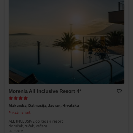
Morenia All inclusive Resort 4*
Dodaj na Moj odabir
Makarska,
Dalmacija,
Jadran,
Hrvatska
Prikaži na karti
ALL INCLUSIVE obiteljski resort
doručak, ručak, večera
uz more