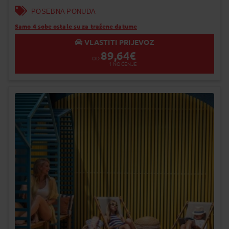
POSEBNA PONUDA
Samo 4 sobe ostale su za tražene datume
VLASTITI PRIJEVOZ
89,64
€
OD
1
NOĆENJE