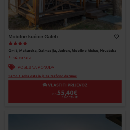
Mobilne kućice Galeb
Dodaj na Moj odabir
Omiš,
Makarska,
Dalmacija,
Jadran,
Mobilne hišice,
Hrvatska
Prikaži na karti
POSEBNA PONUDA
Samo 1 soba ostala je za tražene datume
VLASTITI PRIJEVOZ
55,40
€
OD
1
NOĆENJE