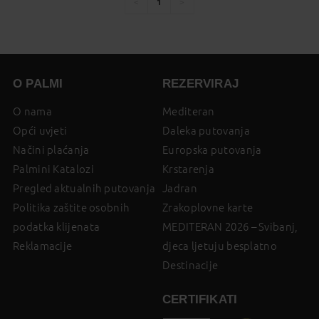
1
You're
page
page
on
page
O PALMI
REZERVIRAJ
O nama
Mediteran
Opći uvjeti
Daleka putovanja
Načini plaćanja
Europska putovanja
Palmini Katalozi
Krstarenja
Pregled aktualnih putovanja
Jadran
Politika zaštite osobnih
Zrakoplovne karte
podatka klijenata
MEDITERAN 2026 – Svibanj,
Reklamacije
djeca ljetuju besplatno
Destinacije
CERTIFIKATI