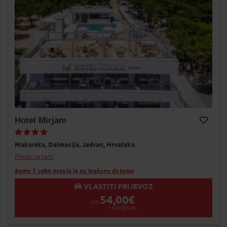
Hotel Mirjam
Dodaj na Moj odabir
Makarska,
Dalmacija,
Jadran,
Hrvatska
Prikaži na karti
Samo 1 soba ostala je za tražene datume
VLASTITI PRIJEVOZ
54,00
€
OD
1
NOĆENJE