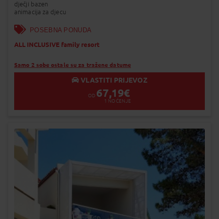
dječji bazen
animacija za djecu
POSEBNA PONUDA
ALL INCLUSIVE family resort
Samo 2 sobe ostale su za tražene datume
VLASTITI PRIJEVOZ
67,19
€
OD
1
NOĆENJE