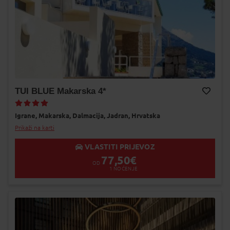
TUI BLUE Makarska 4*
Dodaj na Moj odabir
Igrane,
Makarska,
Dalmacija,
Jadran,
Hrvatska
Prikaži na karti
VLASTITI PRIJEVOZ
77,50
€
OD
1
NOĆENJE