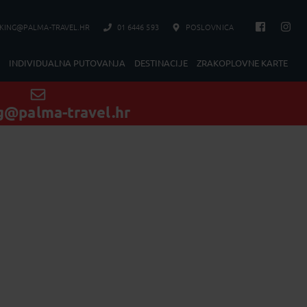
KING@PALMA-TRAVEL.HR
01 6446 593
POSLOVNICA
INDIVIDUALNA PUTOVANJA
DESTINACIJE
ZRAKOPLOVNE KARTE
g@palma-travel.hr