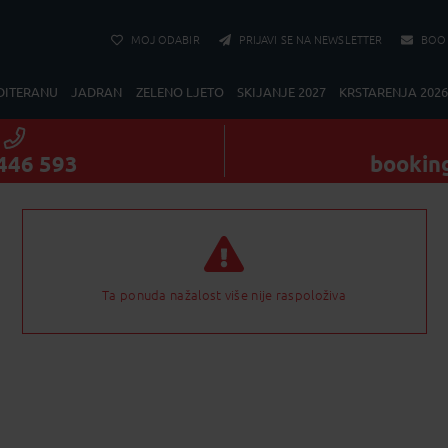
MOJ ODABIR
PRIJAVI SE NA NEWSLETTER
BOO
DITERANU
JADRAN
ZELENO LJETO
SKIJANJE 2027
KRSTARENJA 2026
446 593
bookin
Ta ponuda nažalost više nije raspoloživa