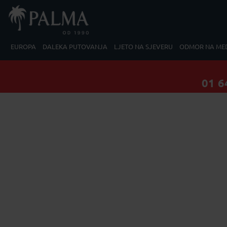
EUROPA
DALEKA PUTOVANJA
LJETO NA SJEVERU
ODMOR NA ME
01 6