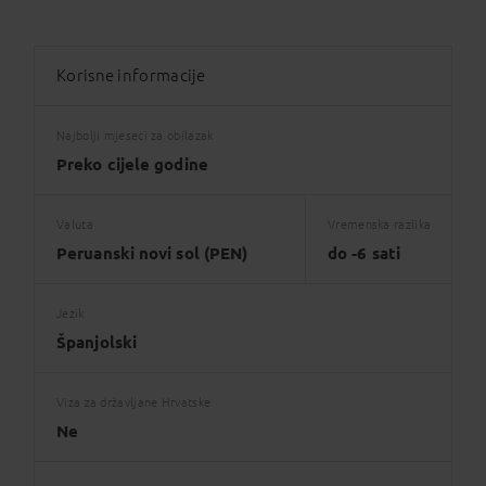
Korisne informacije
Najbolji mjeseci za obilazak
Preko cijele godine
Valuta
Vremenska razlika
Peruanski novi sol (PEN)
do -6 sati
Jezik
Španjolski
Viza za državljane Hrvatske
Ne