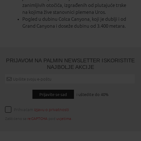
zanimljivih otočića, izgrađenih od plutajuće trske
na kojima žive stanovnici plemena Uros.
Pogled u dubinu Colca Canyona, koji je dublji i od
Grand Canyona i doseže dubinu od 3.400 metara.
PRIJAVOM NA PALMIN NEWSLETTER ISKORISTITE
NAJBOLJE AKCIJE
Prijavite se sad
i uštedite do 40%
Prihvaćam
izjavu o privatnosti
Zaštićeno sa
reCAPTCHA
pod
uvjetima
.