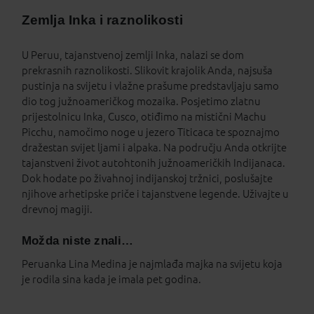
Zemlja Inka i raznolikosti
U Peruu, tajanstvenoj zemlji Inka, nalazi se dom
prekrasnih raznolikosti. Slikovit krajolik Anda, najsuša
pustinja na svijetu i vlažne prašume predstavljaju samo
dio tog južnoameričkog mozaika. Posjetimo zlatnu
prijestolnicu Inka, Cusco, otiđimo na mistični Machu
Picchu, namočimo noge u jezero Titicaca te spoznajmo
dražestan svijet ljami i alpaka. Na području Anda otkrijte
tajanstveni život autohtonih južnoameričkih Indijanaca.
Dok hodate po živahnoj indijanskoj tržnici, poslušajte
njihove arhetipske priče i tajanstvene legende. Uživajte u
drevnoj magiji.
Možda niste znali…
Peruanka Lina Medina je najmlađa majka na svijetu koja
je rodila sina kada je imala pet godina.