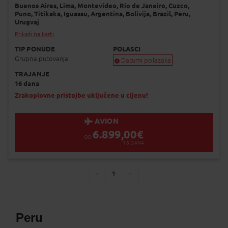
Buenos Aires,
Lima,
Montevideo,
Rio de Janeiro,
Cuzco,
Dodaj na Moj odabir
Puno,
Titikaka,
Iguassu,
Argentina,
Bolivija,
Brazil,
Peru,
Urugvaj
Prikaži na karti
TIP PONUDE
POLASCI
Grupna putovanja
Datumi polazaka
TRAJANJE
Garantiran polazak
16 dana
Uskoro garantiran polazak
Popunjeno
Zrakoplovne pristojbe uključene u cijenu!
Status je informativan. Može se promij
dinamiku prodaje.
AVION
6.899,00
€
OD
16
DANA
1
You're
page
page
on
page
Peru