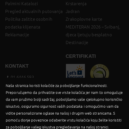
Palmini Katalozi
Krstarenja
Pregled aktualnih putovanja
Jadran
Politika zaštite osobnih
Zrakoplovne karte
podatka klijenata
MEDITERAN 2026 – Svibanj,
Reklamacije
djeca ljetuju besplatno
Destinacije
CERTIFIKATI
KONTAKT
01 6446 593
booking@palma-travel.hr
Naša stranica koristi kolačiće za poboljšanje funkcionalnosti.
Preporučujemo da prihvatite sve vrste kolačića jer nam to omogućuje
Poslovnica
da vam pružimo bolji sadržaj, poboljšamo vaše cjelokupno korisničko
Facebook
iskustvo, osiguramo sigurnost vaših podataka i omogućimo vam da
B2B Login
vidite personalizirane oglase na našoj i drugim web stranicama. S
pomoću donje poveznice odaberite vrstu kolačića koju želite koristiti
za poboljšanje vašeg iskustva pregledavanja na našoj stranici.