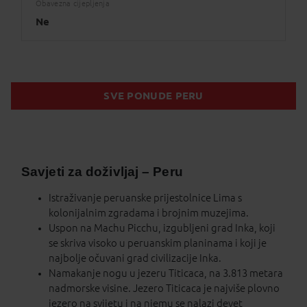
Obavezna cijepljenja
Ne
SVE PONUDE PERU
Savjeti za doživljaj – Peru
Istraživanje peruanske prijestolnice Lima s
kolonijalnim zgradama i brojnim muzejima.
Uspon na Machu Picchu, izgubljeni grad Inka, koji
se skriva visoko u peruanskim planinama i koji je
najbolje očuvani grad civilizacije Inka.
Namakanje nogu u jezeru Titicaca, na 3.813 metara
nadmorske visine. Jezero Titicaca je najviše plovno
jezero na svijetu i na njemu se nalazi devet