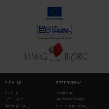
O PALMI
REZERVIRAJ
O nama
Mediteran
Opći uvjeti
Daleka putovanja
Načini plaćanja
Europska putovanja