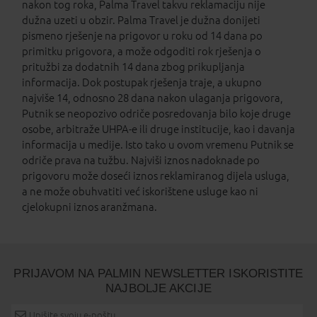
nakon tog roka, Palma Travel takvu reklamaciju nije
dužna uzeti u obzir. Palma Travel je dužna donijeti
pismeno rješenje na prigovor u roku od 14 dana po
primitku prigovora, a može odgoditi rok rješenja o
pritužbi za dodatnih 14 dana zbog prikupljanja
informacija. Dok postupak rješenja traje, a ukupno
najviše 14, odnosno 28 dana nakon ulaganja prigovora,
Putnik se neopozivo odriče posredovanja bilo koje druge
osobe, arbitraže UHPA-e ili druge institucije, kao i davanja
informacija u medije. Isto tako u ovom vremenu Putnik se
odriče prava na tužbu. Najviši iznos nadoknade po
prigovoru može doseći iznos reklamiranog dijela usluga,
a ne može obuhvatiti već iskorištene usluge kao ni
cjelokupni iznos aranžmana.
PRIJAVOM NA PALMIN NEWSLETTER ISKORISTITE
NAJBOLJE AKCIJE