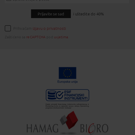
Prijavite se sad
i uštedite do 40%
Prihvaćam
izjavu o privatnosti
Zaštićeno sa
reCAPTCHA
pod
uvjetima
.