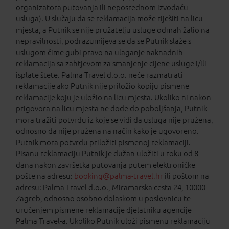
organizatora putovanja ili neposrednom izvođaču
usluga). U slučaju da se reklamacija može riješiti na licu
mjesta, a Putnik se nije pružatelju usluge odmah žalio na
nepravilnosti, podrazumijeva se da se Putnik slaže s
uslugom čime gubi pravo na ulaganje naknadnih
reklamacija sa zahtjevom za smanjenje cijene usluge i/ili
isplate štete. Palma Travel d.o.o. neće razmatrati
reklamacije ako Putnik nije priložio kopiju pismene
reklamacije koju je uložio na licu mjesta. Ukoliko ni nakon
prigovora na licu mjesta ne dođe do poboljšanja, Putnik
mora tražiti potvrdu iz koje se vidi da usluga nije pružena,
odnosno da nije pružena na način kako je ugovoreno.
Putnik mora potvrdu priložiti pismenoj reklamaciji.
Pisanu reklamaciju Putnik je dužan uložiti u roku od 8
dana nakon završetka putovanja putem elektroničke
pošte na adresu:
booking@palma-travel.hr
ili poštom na
adresu: Palma Travel d.o.o., Miramarska cesta 24, 10000
Zagreb, odnosno osobno dolaskom u poslovnicu te
uručenjem pismene reklamacije djelatniku agencije
Palma Travel-a. Ukoliko Putnik uloži pismenu reklamaciju