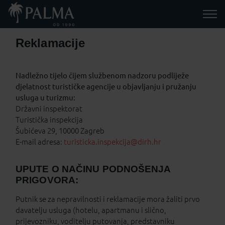
Reklamacije
Nadležno tijelo čijem službenom nadzoru podliježe
djelatnost turističke agencije u objavljanju i pružanju
usluga u turizmu:
Državni inspektorat
Turistička inspekcija
Šubićeva 29, 10000 Zagreb
E-mail adresa:
turisticka.inspekcija@dirh.hr
UPUTE O NAČINU PODNOŠENJA
PRIGOVORA:
Putnik se za nepravilnosti i reklamacije mora žaliti prvo
davatelju usluga (hotelu, apartmanu i slično,
prijevozniku, voditelju putovanja, predstavniku