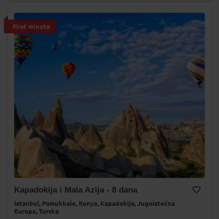
First minute
Kapadokija i Mala Azija - 8 dana
Istanbul,
Pamukkale,
Konya,
Kapadokija,
Jugoistočna
Dodaj na Moj odabir
Europa,
Turska