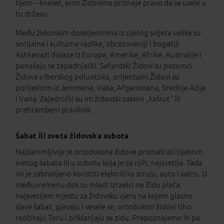
tijelo – kneset, svim Židovima priznaje pravo da se usele u
tu državu.
Među židovskim doseljenicima iz cijelog svijeta velike su
socijalne i kulturne razlike, obrazovaniji i bogatiji
Ashkenazi dolaze iz Europe, Amerike, Afrike, Australije i
ponašaju se zapadnjački. Sefardski Židovi su potomci
Židova s Iberskog poluotoka, orijentalni Židovi su
porijeklom iz Jemmena, Iraka, Afganistana, Srednje Azije
i Irana. Zajednički su im židovski zakoni „kašrut“ ili
prehrambeni pravilnik.
Šabat ili sveta židovska subota
Najzanimljivije je ortodoksne židove promatrati tijekom
svetog šabata ili u subotu koja je za njih, najsvetija. Tada
im je zabranjeno koristiti električnu struju, auto i vatru. U
međuvremenu dok su mladi Izraelci na Zidu plača,
najsvetijem mjestu za židovsku vjeru na kojem glasno
slave šabat, pjevaju i vesele se, ortodoksni židovi tiho
recitiraju Toru i priklanjaju se zidu. Prepoznajemo ih po