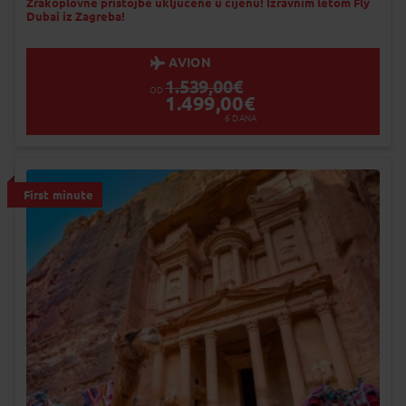
Popunjeno
Zrakoplovne pristojbe uključene u cijenu! Izravnim letom Fly
Dubai iz Zagreba!
Status je informativan. Može se promij
dinamiku prodaje.
AVION
1.539,00
€
OD
1.499,00
€
6
DANA
First minute