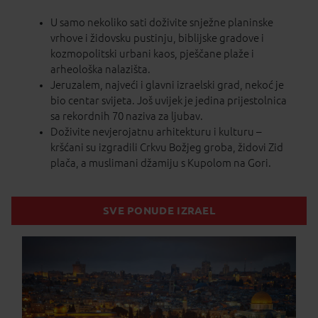
U samo nekoliko sati doživite snježne planinske
vrhove i židovsku pustinju, biblijske gradove i
kozmopolitski urbani kaos, pješčane plaže i
arheološka nalazišta.
Jeruzalem, najveći i glavni izraelski grad, nekoć je
bio centar svijeta. Još uvijek je jedina prijestolnica
sa rekordnih 70 naziva za ljubav.
Doživite nevjerojatnu arhitekturu i kulturu –
kršćani su izgradili Crkvu Božjeg groba, židovi Zid
plača, a muslimani džamiju s Kupolom na Gori.
SVE PONUDE IZRAEL