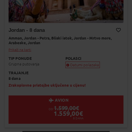
Jordan - 8 dana
Amman,
Jordan - Petra,
Bliski istok,
Jordan - Mrtvo more,
Dodaj na Moj odabir
Arabeske,
Jordan
Prikaži na karti
TIP PONUDE
POLASCI
Grupna putovanja
Datumi polazaka
TRAJANJE
Garantiran polazak
8 dana
Uskoro garantiran polazak
Popunjeno
Zrakoplovne pristojbe uključene u cijenu!
Status je informativan. Može se promij
dinamiku prodaje.
AVION
1.599,00
€
OD
1.559,00
€
8
DANA