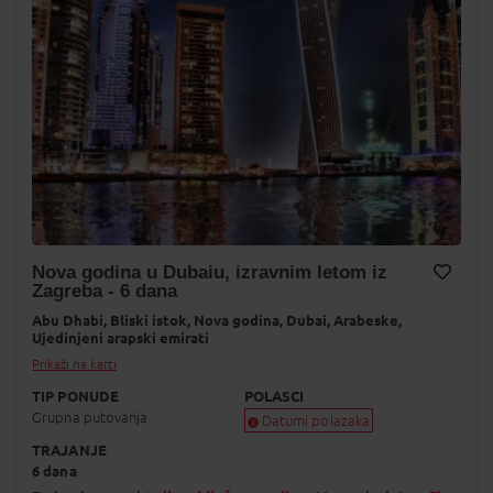
Nova godina u Dubaiu, izravnim letom iz
Zagreba - 6 dana
Dodaj na Moj odabir
Abu Dhabi,
Bliski istok,
Nova godina,
Dubai,
Arabeske,
Ujedinjeni arapski emirati
Prikaži na karti
TIP PONUDE
POLASCI
Grupna putovanja
Datumi polazaka
TRAJANJE
Garantiran polazak
6 dana
Uskoro garantiran polazak