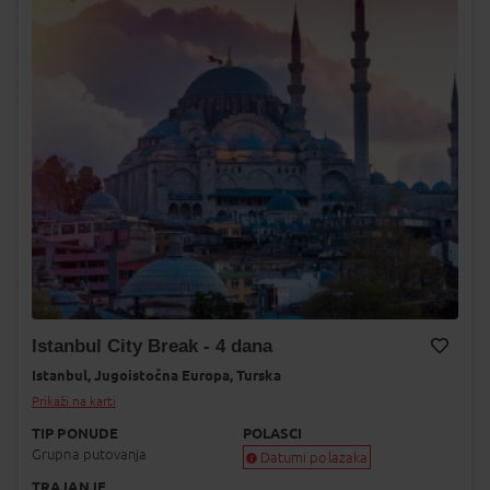
Istanbul City Break - 4 dana
Istanbul,
Jugoistočna Europa,
Turska
Dodaj na Moj odabir
Prikaži na karti
TIP PONUDE
POLASCI
Grupna putovanja
Datumi polazaka
TRAJANJE