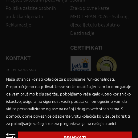
Politika zaštite osobnih
Zrakoplovne karte
podatka klijenata
MEDITERAN 2026 – Svibanj,
Reklamacije
djeca ljetuju besplatno
Destinacije
CERTIFIKATI
KONTAKT
01 6446 593
booking@palma-travel.hr
Naša stranica koristi kolačiće za poboljšanje funkcionalnosti.
Preporučujemo da prihvatite sve vrste kolačića jer nam to omogućuje
Poslovnica
da vam pružimo bolji sadržaj, poboljšamo vaše cjelokupno korisničko
Facebook
iskustvo, osiguramo sigurnost vaših podataka i omogućimo vam da
B2B Login
vidite personalizirane oglase na našoj i drugim web stranicama. S
pomoću donje poveznice odaberite vrstu kolačića koju želite koristiti
za poboljšanje vašeg iskustva pregledavanja na našoj stranici.
PRIHVATI