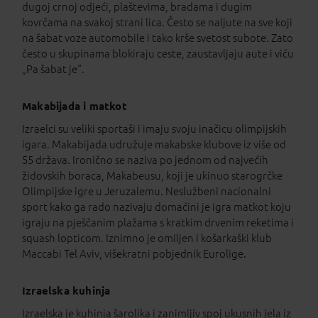
dugoj crnoj odjeći, plaštevima, bradama i dugim
kovrčama na svakoj strani lica. Često se naljute na sve koji
na šabat voze automobile i tako krše svetost subote. Zato
često u skupinama blokiraju ceste, zaustavljaju aute i viču
„Pa šabat je“.
Makabijada i matkot
Izraelci su veliki sportaši i imaju svoju inačicu olimpijskih
igara. Makabijada udružuje makabske klubove iz više od
55 država. Ironično se naziva po jednom od najvećih
židovskih boraca, Makabeusu, koji je ukinuo starogrčke
Olimpijske igre u Jeruzalemu. Neslužbeni nacionalni
sport kako ga rado nazivaju domaćini je igra matkot koju
igraju na pješčanim plažama s kratkim drvenim reketima i
squash lopticom. Iznimno je omiljen i košarkaški klub
Maccabi Tel Aviv, višekratni pobjednik Eurolige.
Izraelska kuhinja
Izraelska je kuhinja šarolika i zanimljiv spoj ukusnih jela iz