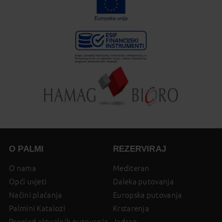
O PALMI
REZERVIRAJ
O nama
Mediteran
Opći uvjeti
Daleka putovanja
Načini plaćanja
Europska putovanja
Palmini Katalozi
Krstarenja
Pregled aktualnih putovanja
Jadran