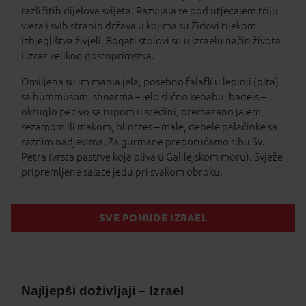
različitih dijelova svijeta. Razvijala se pod utjecajem triju
vjera i svih stranih država u kojima su Židovi tijekom
izbjeglištva živjeli. Bogati stolovi su u Izraelu način života
i izraz velikog gostoprimstva.
Omiljena su im manja jela, posebno falafli u lepinji (pita)
sa hummusom, shoarma – jelo slično kebabu, bagels –
okruglo pecivo sa rupom u sredini, premazano jajem,
sezamom ili makom, blintzes – male, debele palačinke sa
raznim nadjevima. Za gurmane preporučamo ribu Sv.
Petra (vrsta pastrve koja pliva u Galilejskom moru). Svježe
pripremljene salate jedu pri svakom obroku.
SVE PONUDE IZRAEL
Najljepši doživljaji – Izrael