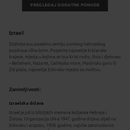
PREGLEDAJ DODATNE PONUDE
Izrael
Doživite ovu posebnu zemlju zvonkog hebrejskog
pozdrava »Sha-lom«. Posjetite najsvetije kršćanske
krajeve, mjesta u kojima se Isus Krist rodio, živio i djelovao
– Betlehem, Nazaret, Galilejsko more, Maslinsku goru ili
Zid plača, najsvetije židovsko mjesto za molitvu.
Zanimljivosti:
Izraelska država
Izrael je još iz biblijskih vremena kolijevka Hebreja i
Židova. Organizacija UN-a 1947. godine državu dijeli na
židovsku i arapsku, 1950. godine, najviše zakonodavno