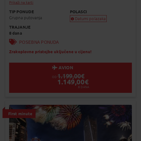
Prikaži na karti
TIP PONUDE
POLASCI
Grupna putovanja
Datumi polazaka
TRAJANJE
Garantiran polazak
8 dana
Uskoro garantiran polazak
Popunjeno
POSEBNA PONUDA
Status je informativan. Može se promij
Zrakoplovne pristojbe uključene u cijenu!
dinamiku prodaje.
AVION
1.199,00
€
OD
1.149,00
€
8
DANA
First minute