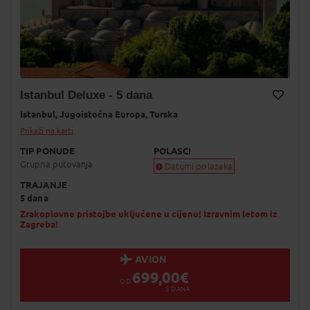
Istanbul Deluxe - 5 dana
Istanbul,
Jugoistočna Europa,
Turska
Dodaj na Moj odabir
Prikaži na karti
TIP PONUDE
POLASCI
Grupna putovanja
Datumi polazaka
TRAJANJE
Garantiran polazak
5 dana
Uskoro garantiran polazak
Popunjeno
Zrakoplovne pristojbe uključene u cijenu! Izravnim letom iz
Zagreba!
Status je informativan. Može se promij
dinamiku prodaje.
AVION
699,00
€
OD
5
DANA