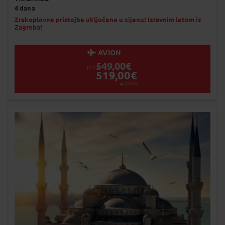
Garantiran polazak
4 dana
Uskoro garantiran polazak
Popunjeno
Zrakoplovne pristojbe uključene u cijenu! Izravnim letom iz
Zagreba!
Status je informativan. Može se promij
dinamiku prodaje.
AVION
549,00
€
OD
519,00
€
4
DANA