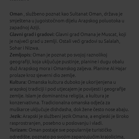
Oman
, službeno poznat kao Sultanat Oman, država je
smještena u jugoistočnom dijelu Arapskog poluotoka u
zapadnoj Aziji.
Glavni grad i gradovi:
Glavni grad Omana je Muscat, koji
je najveći grad u zemlji. Ostali veći gradovi su Salalah,
Sohar i Nizwa.
Zemljopis:
Oman je poznat po svojoj raznolikoj
geografiji, koja uključuje pustinje, planine i dugu obalu
duž Arapskog mora i Omanskog zaljeva. Planine Al Hajar
prolaze kroz sjeverni dio zemlje.
Kultura:
Omanska kultura duboko je ukorijenjena u
arapskoj tradiciji i pod utjecajem je povijesti i geografije
zemlje. Islam je dominantna religija, a kultura je
konzervativna. Tradicionalna omanska odjeća za
muškarce uključuje dishdasha, dok žene često nose abaju.
Jezik:
Arapski je službeni jezik Omana, a engleski je široko
rasprostranjen, posebno u poslovanju i vladi.
Turizam:
Oman postaje sve popularnije turističko
odredište, poznato po svojim zapanjujućim krajolicima,