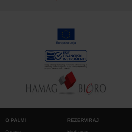
O PALMI
REZERVIRAJ
O nama
Mediteran