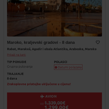
Maroko, kraljevski gradovi - 8 dana
Rabat,
Marakeš,
Agadir i obala Atlantika,
Arabeske,
Maroko
Dodaj na Moj odabir
Prikaži na karti
TIP PONUDE
POLASCI
Grupna putovanja
Datumi polazaka
TRAJANJE
Garantiran polazak
8 dana
Uskoro garantiran polazak
Popunjeno
Zrakoplovne pristojbe uključene u cijenu!
Status je informativan. Može se promij
dinamiku prodaje.
AVION
1.339,00
€
OD
1.299,00
€