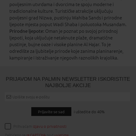
povijesnim utvrdama i dvorcima te spoju moderne i
tradicionalne kulture. Turističke atrakcije uključuju
povijesni grad Nizwa, pustinju Wahiba Sands i prirodne
ljepote mjesta poput Wadi Shaba i poluotoka Musandam.
Prirodne ljepote:
Oman je poznat po svojoj prirodnoj
ljepoti, koja uključuje netaknute plaže, dramatične
pustinje, bujne oaze i visoke planine Al Hajar. To je
odredište za ljubitelje prirode koje zanima planinarenje,
kampiranje i istraživanje njegovih raznolikih krajolika.
PRIJAVOM NA PALMIN NEWSLETTER ISKORISTITE
NAJBOLJE AKCIJE
Prijavite se sad
i uštedite do 40%
Prihvaćam
izjavu o privatnosti
Zaštićeno sa
reCAPTCHA
pod
uvjetima
.