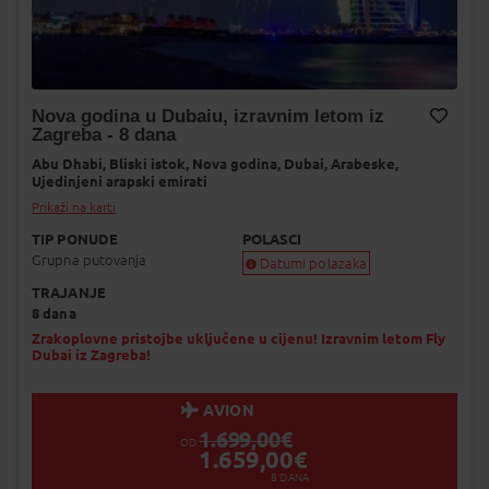
Nova godina u Dubaiu, izravnim letom iz
Zagreba - 8 dana
Dodaj na Moj odabir
Abu Dhabi,
Bliski istok,
Nova godina,
Dubai,
Arabeske,
Ujedinjeni arapski emirati
Prikaži na karti
TIP PONUDE
POLASCI
Grupna putovanja
Datumi polazaka
TRAJANJE
Garantiran polazak
8 dana
Uskoro garantiran polazak
Popunjeno
Zrakoplovne pristojbe uključene u cijenu! Izravnim letom Fly
Dubai iz Zagreba!
Status je informativan. Može se promij
dinamiku prodaje.
AVION
1.699,00
€
OD
1.659,00
€
8
DANA