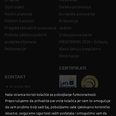
Opći uvjeti
Daleka putovanja
Načini plaćanja
Europska putovanja
Palmini Katalozi
Krstarenja
Pregled aktualnih putovanja
Jadran
Politika zaštite osobnih
Zrakoplovne karte
podatka klijenata
MEDITERAN 2026 – Svibanj,
Reklamacije
djeca ljetuju besplatno
Destinacije
CERTIFIKATI
KONTAKT
01 6446 593
booking@palma-travel.hr
Naša stranica koristi kolačiće za poboljšanje funkcionalnosti.
Preporučujemo da prihvatite sve vrste kolačića jer nam to omogućuje
Poslovnica
da vam pružimo bolji sadržaj, poboljšamo vaše cjelokupno korisničko
Facebook
iskustvo, osiguramo sigurnost vaših podataka i omogućimo vam da
B2B Login