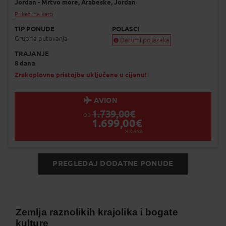
Jordan - Mrtvo more,
Arabeske,
Jordan
Prikaži na karti
TIP PONUDE
POLASCI
Grupna putovanja
Datumi polazaka
TRAJANJE
Garantiran polazak
8 dana
Uskoro garantiran polazak
Popunjeno
Zrakoplovne pristojbe uključene u cijenu!
Status je informativan. Može se promij
dinamiku prodaje.
AVION
1.739,00
€
OD
1.699,00
€
8
DANA
PREGLEDAJ DODATNE PONUDE
Zemlja raznolikih krajolika i bogate
kulture