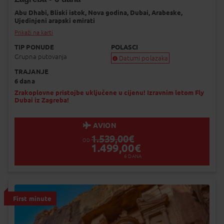
Dodaj na Moj odabir
Abu Dhabi,
Bliski istok,
Nova godina,
Dubai,
Arabeske,
Ujedinjeni arapski emirati
Prikaži na karti
TIP PONUDE
POLASCI
Grupna putovanja
Datumi polazaka
TRAJANJE
Garantiran polazak
6 dana
Uskoro garantiran polazak
Popunjeno
Zrakoplovne pristojbe uključene u cijenu! Izravnim letom Fly
Dubai iz Zagreba!
Status je informativan. Može se promij
dinamiku prodaje.
AVION
1.539,00
€
OD
1.499,00
€
6
DANA
First minute