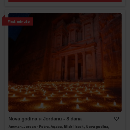
First minute
Nova godina u Jordanu - 8 dana
Amman,
Jordan - Petra,
Aqaba,
Bliski istok,
Nova godina,
Dodaj na Moj odabir