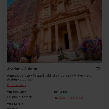
Jordan - 8 dana
Amman,
Jordan - Petra,
Bliski istok,
Jordan - Mrtvo more,
Dodaj na Moj odabir
Arabeske,
Jordan
Prikaži na karti
TIP PONUDE
POLASCI
Grupna putovanja
Datumi polazaka
TRAJANJE
Garantiran polazak
8 dana