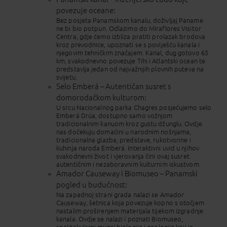
povezuje oceane:
Bez posjeta Panamskom kanalu, doživljaj Paname
ne bi bio potpun. Odlazimo do Miraflores Visitor
Centra, gdje ćemo izbliza pratiti prolazak brodova
kroz prevodnice, upoznati se s poviješću kanala i
njegovim tehničkim značajem. Kanal, dug gotovo 65
km, svakodnevno povezuje Tihi i Atlantski ocean te
predstavlja jedan od najvažnijih plovnih puteva na
svijetu.
Selo Emberá – Autentičan susret s
domorodačkom kulturom:
U srcu Nacionalnog parka Chagres posjećujemo selo
Emberá Drúa, dostupno samo vožnjom
tradicionalnim kanuom kroz gustu džunglu. Ovdje
nas dočekuju domaćini u narodnim nošnjama,
tradicionalna glazba, predstave, rukotvorine i
kuhinja naroda Emberá. Interaktivni uvid u njihov
svakodnevni život i vjerovanja čini ovaj susret
autentičnim i nezaboravnim kulturnim iskustvom.
Amador Causeway i Biomuseo – Panamski
pogled u budućnost:
Na zapadnoj strani grada nalazi se Amador
Causeway, šetnica koja povezuje kopno s otočjem
nastalim proširenjem materijala tijekom izgradnje
kanala. Ovdje se nalazi i poznati Biomuseo,
spektakularni muzej biologije i geologije koji je