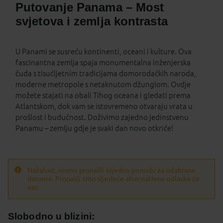
Putovanje Panama – Most
svjetova i zemlja kontrasta
U Panami se susreću kontinenti, oceani i kulture. Ova
fascinantna zemlja spaja monumentalna inženjerska
čuda s tisućljetnim tradicijama domorodačkih naroda,
moderne metropole s netaknutom džunglom. Ovdje
možete stajati na obali Tihog oceana i gledati prema
Atlantskom, dok vam se istovremeno otvaraju vrata u
prošlost i budućnost. Doživimo zajedno jedinstvenu
Panamu – zemlju gdje je svaki dan novo otkriće!
Nažalost, nismo pronašli nijednu ponudu za odabrane
datume. Pronašli smo sljedeće alternativne odlaske za
vas:
Slobodno u blizini: