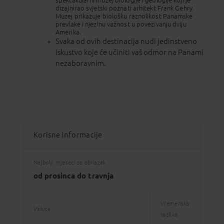
dizajnirao svjetski poznati arhitekt Frank Gehry.
Muzej prikazuje biološku raznolikost Panamske
prevlake i njezinu važnost u povezivanju dviju
Amerika.
Svaka od ovih destinacija nudi jedinstveno
iskustvo koje će učiniti vaš odmor na Panami
nezaboravnim.
Korisne informacije
Najbolji mjeseci za obilazak
od prosinca do travnja
Vremenska
Valuta
razlika