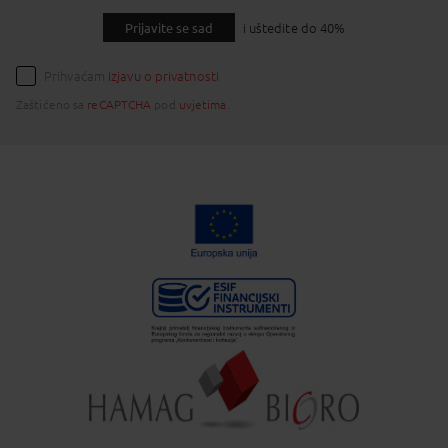
Prijavite se sad
i uštedite do 40%
Prihvaćam
izjavu o privatnosti
Zaštićeno sa
reCAPTCHA
pod
uvjetima
.