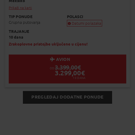
Meksiko
Prikaži na karti
TIP PONUDE
POLASCI
Grupna putovanja
Datumi polazaka
TRAJANJE
Garantiran polazak
10 dana
Uskoro garantiran polazak
Popunjeno
Zrakoplovne pristojbe uključene u cijenu!
Status je informativan. Može se promij
dinamiku prodaje.
AVION
3.399,00
€
OD
3.299,00
€
10
DANA
PREGLEDAJ DODATNE PONUDE