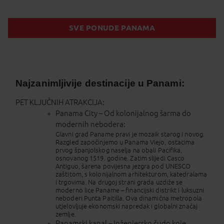
SVE PONUDE PANAMA
Najzanimljivije destinacije u Panami:
PET KLJUČNIH ATRAKCIJA:
Panama City – Od kolonijalnog šarma do
modernih nebodera:
Glavni grad Paname pravi je mozaik starog i novog.
Razgled započinjemo u Panama Viejo, ostacima
prvog španjolskog naselja na obali Pacifika,
osnovanog 1519. godine. Zatim slijedi Casco
Antiguo, šarena povijesna jezgra pod UNESCO
zaštitom, s kolonijalnom arhitekturom, katedralama
i trgovima. Na drugoj strani grada uzdiže se
moderno lice Paname – financijski distrikt i luksuzni
neboderi Punta Paitilla. Ova dinamična metropola
utjelovljuje ekonomski napredak i globalni značaj
zemlje.
Panamski kanal – Inženjersko čudo koje