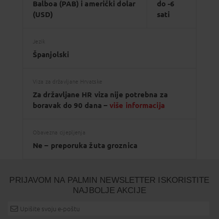
Balboa (PAB) i američki dolar
do -6
(USD)
sati
Jezik
Španjolski
Viza za državljane Hrvatske
Za državljane HR viza nije potrebna za
boravak do 90 dana –
više informacija
Obavezna cijepljenja
Ne – preporuka žuta groznica
PRIJAVOM NA PALMIN NEWSLETTER ISKORISTITE
NAJBOLJE AKCIJE