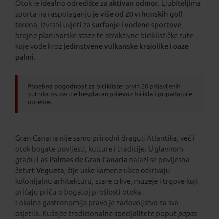
Otok je idealno odredište za
aktivan odmor
. Ljubiteljima
sporta na raspolaganju je
više od 20 vrhunskih golf
terena
, izvrsni uvjeti za
surfanje i vodene sportove
,
brojne planinarske staze te atraktivne biciklističke rute
koje vode kroz
jedinstvene vulkanske krajolike i oaze
palmi
.
Posebna pogodnost za bicikliste:
prvih 20 prijavljenih
putnika ostvaruje
besplatan prijevoz bicikla i pripadajuće
opreme.
Gran Canaria nije samo prirodni dragulj Atlantika, već i
otok bogate povijesti, kulture i tradicije. U glavnom
gradu
Las Palmas de Gran Canaria
nalazi se povijesna
četvrt
Vegueta
, čije uske kamene ulice otkrivaju
kolonijalnu arhitekturu, stare crkve, muzeje i trgove koji
pričaju priču o bogatoj prošlosti otoka.
Lokalna gastronomija pravo je zadovoljstvo za sva
osjetila. Kušajte tradicionalne specijalitete poput
papas