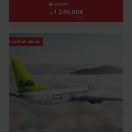
dinamiku prodaje.
AVION
1.249,00
€
OD
7
DANA
Ultra first minute