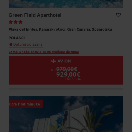
Green Field Aparthotel
Dodaj na Moj odabir
Playa del Ingles,
Kanarski otoci,
Gran Canaria,
Španjolska
POLASCI
Datumi polazaka
Samo 3 sobe ostale su za tražene datume
AVION
979,00
€
OD
929,00
€
7
NOĆENJA
Ultra first minute