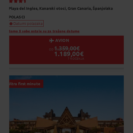
Dodaj na Moj odabir
Playa del Ingles,
Kanarski otoci,
Gran Canaria,
Španjolska
POLASCI
Datumi polazaka
Samo 5 sobe ostale su za tražene datume
AVION
1.359,00
€
OD
1.189,00
€
7
NOĆENJA
Ultra first minute