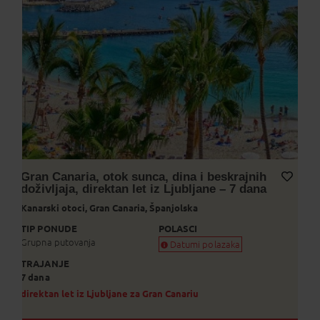
Gran Canaria, otok sunca, dina i beskrajnih
doživljaja, direktan let iz Ljubljane – 7 dana
Dodaj na Moj odabir
Kanarski otoci,
Gran Canaria,
Španjolska
TIP PONUDE
POLASCI
Grupna putovanja
Datumi polazaka
TRAJANJE
Garantiran polazak
7 dana
Uskoro garantiran polazak
Popunjeno
direktan let iz Ljubljane za Gran Canariu
Status je informativan. Može se promij