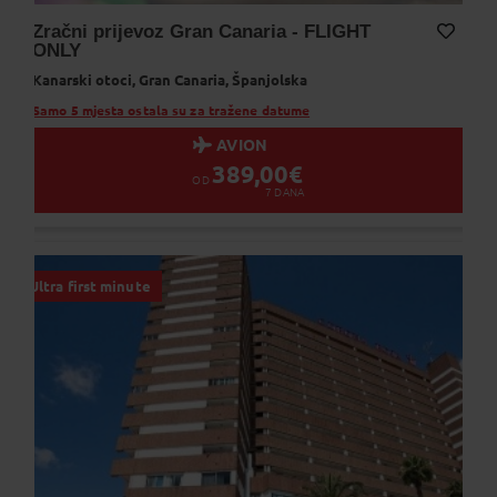
Zračni prijevoz Gran Canaria - FLIGHT
ONLY
Dodaj na Moj odabir
Kanarski otoci,
Gran Canaria,
Španjolska
Samo 5 mjesta ostala su za tražene datume
AVION
389,00
€
OD
7
DANA
Ultra first minute