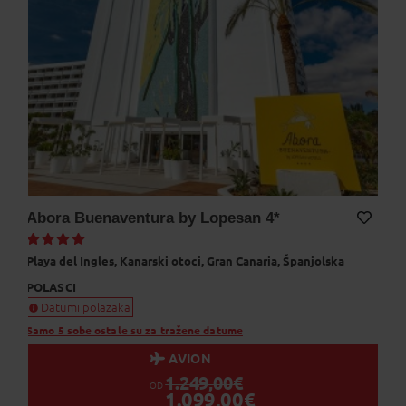
Abora Buenaventura by Lopesan 4*
Dodaj na Moj odabir
Playa del Ingles,
Kanarski otoci,
Gran Canaria,
Španjolska
POLASCI
Datumi polazaka
Samo 5 sobe ostale su za tražene datume
AVION
1.249,00
€
OD
1.099,00
€