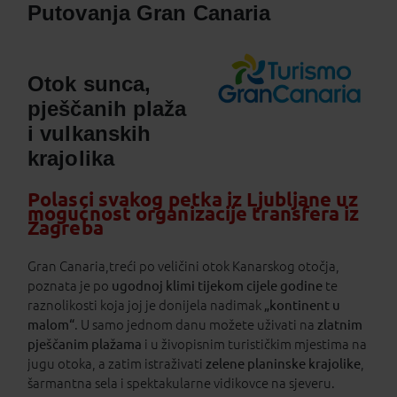
Putovanja Gran Canaria
Otok sunca,
pješčanih plaža
i vulkanskih
krajolika
Polasci svakog petka iz Ljubljane uz
mogućnost organizacije transfera iz
Zagreba
Gran Canaria,treći po veličini otok Kanarskog otočja,
poznata je po
ugodnoj klimi tijekom cijele godine
te
raznolikosti koja joj je donijela nadimak
„kontinent u
malom“
. U samo jednom danu možete uživati na
zlatnim
pješčanim plažama
i u živopisnim turističkim mjestima na
jugu otoka, a zatim istraživati
zelene planinske krajolike
,
šarmantna sela i spektakularne vidikovce na sjeveru.