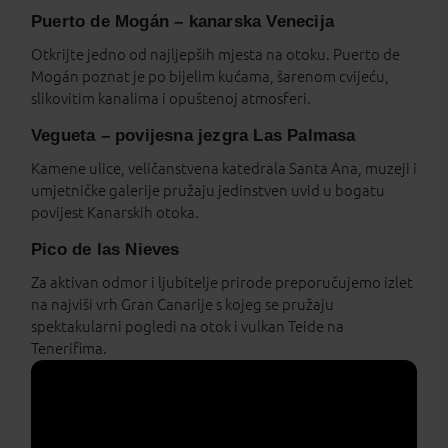
Puerto de Mogán – kanarska Venecija
Otkrijte jedno od najljepših mjesta na otoku. Puerto de
Mogán poznat je po bijelim kućama, šarenom cvijeću,
slikovitim kanalima i opuštenoj atmosferi.
Vegueta – povijesna jezgra Las Palmasa
Kamene ulice, veličanstvena katedrala Santa Ana, muzeji i
umjetničke galerije pružaju jedinstven uvid u bogatu
povijest Kanarskih otoka.
Pico de las Nieves
Za aktivan odmor i ljubitelje prirode preporučujemo izlet
na najviši vrh Gran Canarije s kojeg se pružaju
spektakularni pogledi na otok i vulkan Teide na
Tenerifima.