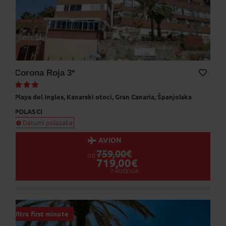
Corona Roja 3*
Dodaj na Moj odabir
Playa del Ingles,
Kanarski otoci,
Gran Canaria,
Španjolska
POLASCI
Datumi polazaka
AVION
759,00
€
OD
719,00
€
7
NOĆENJA
Ultra first minute