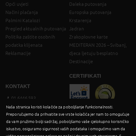
Opći uvjeti
Daleka putovanja
Načini plaćanja
Europska putovanja
Palmini Katalozi
Krstarenja
Pregled aktualnih putovanja
Jadran
Politika zaštite osobnih
Zrakoplovne karte
podatka klijenata
MEDITERAN 2026 – Svibanj,
Reklamacije
djeca ljetuju besplatno
Destinacije
CERTIFIKATI
KONTAKT
01 6446 593
booking@palma-travel.hr
Naša stranica koristi kolačiće za poboljšanje funkcionalnosti.
Preporučujemo da prihvatite sve vrste kolačića jer nam to omogućuje
Poslovnica
da vam pružimo bolji sadržaj, poboljšamo vaše cjelokupno korisničko
Facebook
iskustvo, osiguramo sigurnost vaših podataka i omogućimo vam da
B2B Login
vidite personalizirane oglase na našoj i drugim web stranicama. S