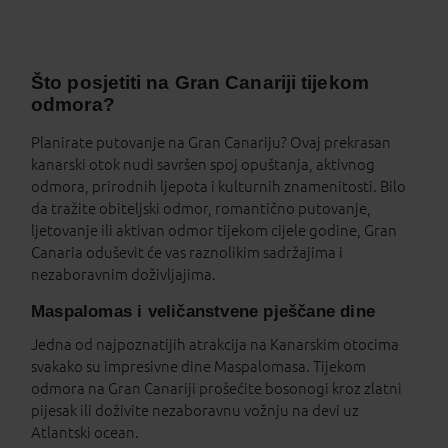
page
Što posjetiti na Gran Canariji tijekom
odmora?
Planirate putovanje na Gran Canariju? Ovaj prekrasan
kanarski otok nudi savršen spoj opuštanja, aktivnog
odmora, prirodnih ljepota i kulturnih znamenitosti. Bilo
da tražite obiteljski odmor, romantično putovanje,
ljetovanje ili aktivan odmor tijekom cijele godine, Gran
Canaria oduševit će vas raznolikim sadržajima i
nezaboravnim doživljajima.
Maspalomas i veličanstvene pješčane dine
Jedna od najpoznatijih atrakcija na Kanarskim otocima
svakako su impresivne dine Maspalomasa. Tijekom
odmora na Gran Canariji prošećite bosonogi kroz zlatni
pijesak ili doživite nezaboravnu vožnju na devi uz
Atlantski ocean.