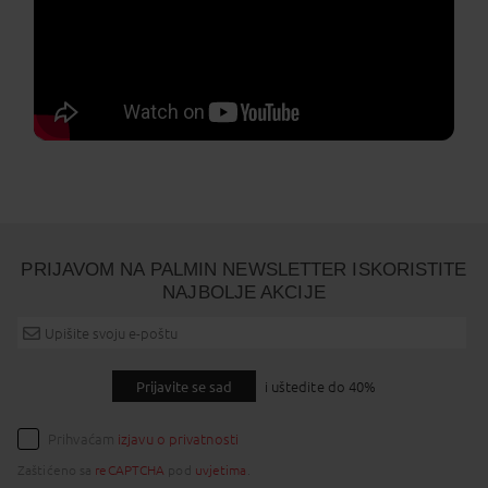
PRIJAVOM NA PALMIN NEWSLETTER ISKORISTITE
NAJBOLJE AKCIJE
Prijavite se sad
i uštedite do 40%
Prihvaćam
izjavu o privatnosti
Zaštićeno sa
reCAPTCHA
pod
uvjetima
.