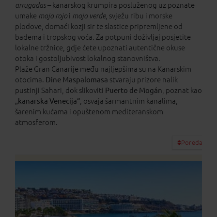
arrugadas
– kanarskog krumpira posluženog uz poznate
umake
mojo rojo
i
mojo verde
, svježu ribu i morske
plodove, domaći kozji sir te slastice pripremljene od
badema i tropskog voća. Za potpuni doživljaj posjetite
lokalne tržnice, gdje ćete upoznati autentične okuse
otoka i gostoljubivost lokalnog stanovništva.
Plaže Gran Canarije među najljepšima su na Kanarskim
otocima.
Dine Maspalomasa
stvaraju prizore nalik
pustinji Sahari, dok slikoviti
Puerto de Mogán
, poznat kao
„kanarska Venecija“
, osvaja šarmantnim kanalima,
šarenim kućama i opuštenom mediteranskom
atmosferom.
Poredaj