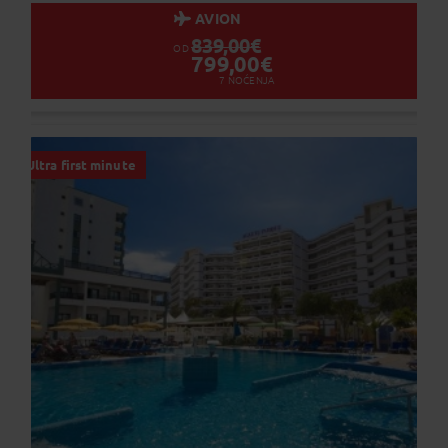
AVION
839,00
€
OD
799,00
€
7
NOĆENJA
Ultra first minute