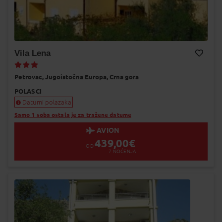
Vila Lena
Dodaj na Moj odabir
Petrovac,
Jugoistočna Europa,
Crna gora
POLASCI
Datumi polazaka
Samo 1 soba ostala je za tražene datume
AVION
439,00
€
OD
7
NOĆENJA