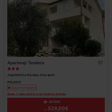
Apartmaji Teodora
Dodaj na Moj odabir
Jugoistočna Europa,
Crna gora
POLASCI
Datumi polazaka
Samo 1 soba ostala je za tražene datume
AVION
529,00
€
OD