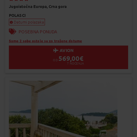
Dodaj na Moj odabir
Jugoistočna Europa,
Crna gora
POLASCI
Datumi polazaka
POSEBNA PONUDA
Samo 2 sobe ostale su za tražene datume
AVION
569,00
€
OD
7
NOĆENJA