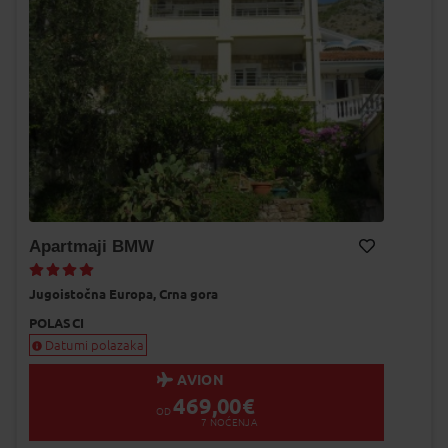
Apartmaji BMW
Dodaj na Moj odabir
Jugoistočna Europa,
Crna gora
POLASCI
Datumi polazaka
AVION
469,00
€
OD
7
NOĆENJA