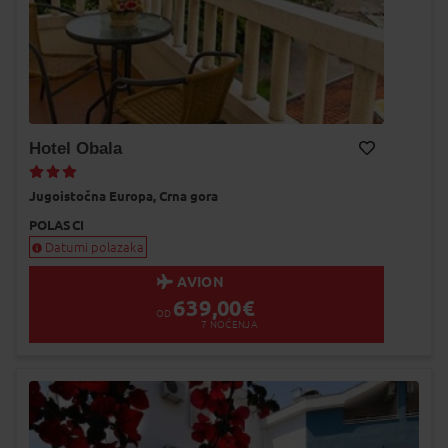
Hotel Obala
Dodaj na Moj odabir
Jugoistočna Europa,
Crna gora
POLASCI
Datumi polazaka
AVION
639,00
€
OD
7
NOĆENJA