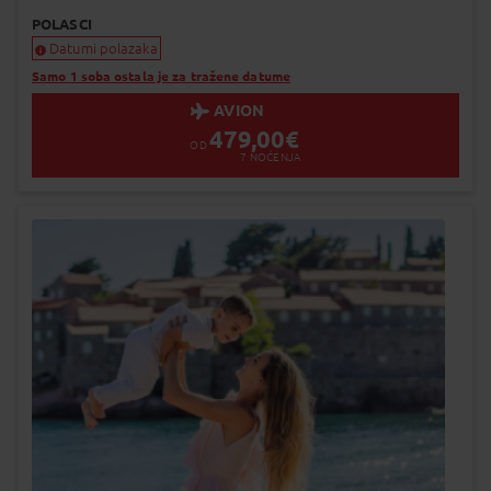
POLASCI
Datumi polazaka
Samo 1 soba ostala je za tražene datume
AVION
479,00
€
OD
7
NOĆENJA