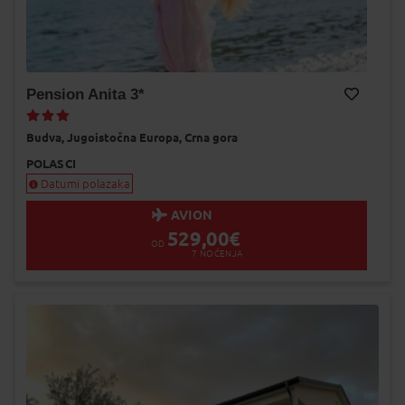
Pension Anita 3*
Dodaj na Moj odabir
Budva,
Jugoistočna Europa,
Crna gora
POLASCI
Datumi polazaka
AVION
529,00
€
OD
7
NOĆENJA