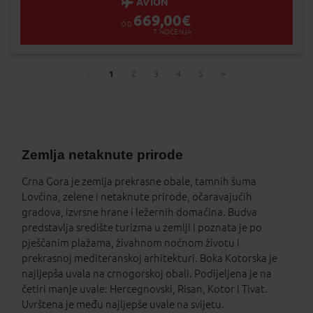
AVION
669,00
€
OD
7
NOĆENJA
1
2
3
4
5
You're
page
page
page
page
page
page
on
page
Zemlja netaknute prirode
Crna Gora je zemlja prekrasne obale, tamnih šuma
Lovčina, zelene i netaknute prirode, očaravajućih
gradova, izvrsne hrane i ležernih domaćina. Budva
predstavlja središte turizma u zemlji i poznata je po
pješčanim plažama, živahnom noćnom životu i
prekrasnoj mediteranskoj arhitekturi. Boka Kotorska je
najljepša uvala na crnogorskoj obali. Podijeljena je na
četiri manje uvale: Hercegnovski, Risan, Kotor i Tivat.
Uvrštena je među najljepše uvale na svijetu.