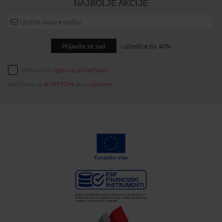
NAJBOLJE AKCIJE
Prijavite se sad
i uštedite do 40%
Prihvaćam
izjavu o privatnosti
Zaštićeno sa
reCAPTCHA
pod
uvjetima
.