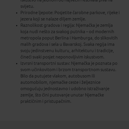
svijetu.
Prirodne ljepote: Posjetite čarobne parkove, rijeke i
jezera koji se nalaze diljem zemlje.
Raznolikost gradova i regija: Njemačka je zemlja
koja nudi nešto za svakog putnika – od modernih
metropola poput Berlina i Hamburga, do slikovitih
malih gradova i sela u Bavarskoj. Svaka regija ima
svoju jedinstvenu kulturu, arhitekturu i tradicije,
čineći svaki posjet neponovljivim iskustvom.
Izvrsni transportni sustav: Njemačka je poznata po
svom učinkovitom i brzom transportnom sustavu.
Bilo da putujete vlakom, autobusom ili
automobilom, njemačke ceste i željeznice
omogućuju jednostavno i udobno istraživanje
zemlje, što čini putovanje unutar Njemačke
praktičnim i pristupačnim.