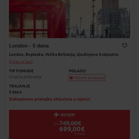
London - 5 dana
London,
Engleska,
Velika Britanija,
Ujedinjeno kraljestvo
Dodaj na Moj odabir
Prikaži na karti
TIP PONUDE
POLASCI
Grupna putovanja
Datumi polazaka
TRAJANJE
Garantiran polazak
5 dana
Uskoro garantiran polazak
Popunjeno
Zrakoplovne pristojbe uključene u cijenu!
Status je informativan. Može se promij
dinamiku prodaje.
AVION
749,00
€
OD
699,00
€
5
DANA