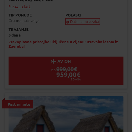
Prikaži na karti
TIP PONUDE
POLASCI
Grupna putovanja
Datumi polazaka
TRAJANJE
Garantiran polazak
5 dana
Uskoro garantiran polazak
Popunjeno
Zrakoplovne pristojbe uključene u cijenu! Izravnim letom iz
Zagreba!
Status je informativan. Može se promij
dinamiku prodaje.
AVION
999,00
€
OD
959,00
€
5
DANA
First minute