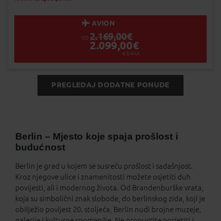
Status je informativan. Može se promij
dinamiku prodaje.
AVION
2.169,00
€
OD
2.099,00
€
6
DANA
PREGLEDAJ DODATNE PONUDE
Berlin – Mjesto koje spaja prošlost i
budućnost
Berlin je grad u kojem se susreću prošlost i sadašnjost.
Kroz njegove ulice i znamenitosti možete osjetiti duh
povijesti, ali i modernog života. Od Brandenburške vrata,
koja su simbolični znak slobode, do berlinskog zida, koji je
obilježio povijest 20. stoljeća, Berlin nudi brojne muzeje,
galerije i kulturne spomenike. Ne propustite posjetiti i