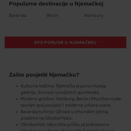
Popularne destinacije u Njemačkoj
Bavarska
Berlin
Hamburg
SVE PONUDE U NJEMAČKOJ
Zašto posjetiti Njemačku?
Kulturna baština: Njemačka je puna muzeja,
galerija, dvoraca i povijesnih spomenika.
Moderni gradovi: Hamburg, Berlin i München nude
savršen spoj povijesti i moderne urbane scene.
Bavarska kuhinja: Uživate u vrhunskim jelima,
posebno na Oktoberfestu.
Oktoberfest: Iskoristite priliku za jedinstveno
iskustvo na jednom od najvećih festivala piva na