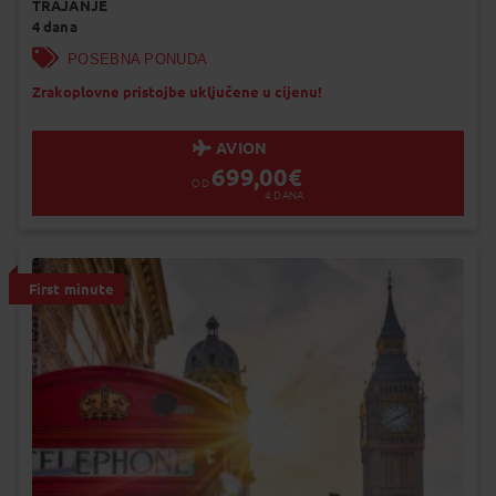
TRAJANJE
Garantiran polazak
4 dana
Uskoro garantiran polazak
Popunjeno
POSEBNA PONUDA
Status je informativan. Može se promij
Zrakoplovne pristojbe uključene u cijenu!
dinamiku prodaje.
AVION
699,00
€
OD
4
DANA
First minute