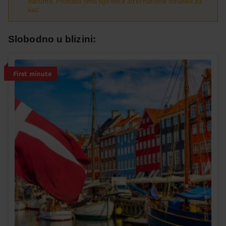
datume. Pronašli smo sljedeće alternativne odlaske za
vas:
Slobodno u blizini:
First minute