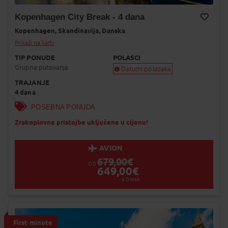
Kopenhagen City Break - 4 dana
Kopenhagen,
Skandinavija,
Danska
Dodaj na Moj odabir
Prikaži na karti
TIP PONUDE
POLASCI
Grupna putovanja
Datumi polazaka
TRAJANJE
Garantiran polazak
4 dana
Uskoro garantiran polazak
Popunjeno
POSEBNA PONUDA
Status je informativan. Može se promij
Zrakoplovne pristojbe uključene u cijenu!
dinamiku prodaje.
AVION
679,00
€
OD
649,00
€
4
DANA
First minute