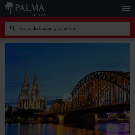
Tražite destinaciju, grad ili hotel
Dijete
Odraslih