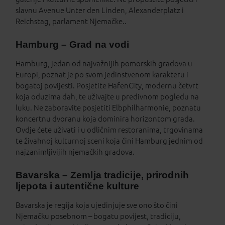
slavnu Avenue Unter den Linden, Alexanderplatz i
Reichstag, parlament Njemačke..
Hamburg – Grad na vodi
Hamburg, jedan od najvažnijih pomorskih gradova u
Europi, poznat je po svom jedinstvenom karakteru i
bogatoj povijesti. Posjetite HafenCity, modernu četvrt
koja oduzima dah, te uživajte u predivnom pogledu na
luku. Ne zaboravite posjetiti Elbphilharmonie, poznatu
koncertnu dvoranu koja dominira horizontom grada.
Ovdje ćete uživati i u odličnim restoranima, trgovinama
te živahnoj kulturnoj sceni koja čini Hamburg jednim od
najzanimljivijih njemačkih gradova.
Bavarska – Zemlja tradicije, prirodnih
ljepota i autentične kulture
Bavarska je regija koja ujedinjuje sve ono što čini
Njemačku posebnom – bogatu povijest, tradiciju,