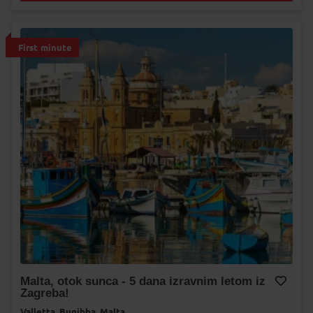
First minute
Malta, otok sunca - 5 dana izravnim letom iz
Zagreba!
Dodaj na Moj odabir
Valletta,
Bugibba,
Malta