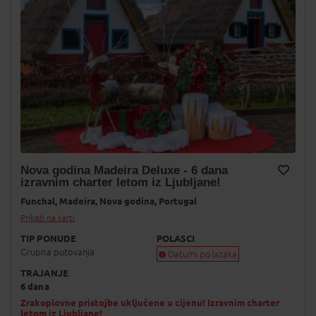
Nova godina Madeira Deluxe - 6 dana
izravnim charter letom iz Ljubljane!
Dodaj na Moj odabir
Funchal,
Madeira,
Nova godina,
Portugal
Prikaži na karti
TIP PONUDE
POLASCI
Grupna putovanja
Datumi polazaka
TRAJANJE
Garantiran polazak
6 dana
Uskoro garantiran polazak
Popunjeno
Zrakoplovne pristojbe uključene u cijenu! Izravnim charter
letom iz Ljubljane!