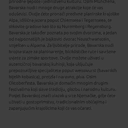
prirodne ljepote i jedinstvenu kulturu. Osim Münchena,
Bavarska nudi i mnoge druge atrakcije koje će vas
oduševiti. Ovdje ćete pronaći predivne planinske krajolike
Alpa, idilična jezera poput Chiemseea i Tegernseea, te
slikovite gradove kao što su Nuremberg i Regensburg.
Bavarska je također poznata po svojim dvorcima, a jedan
od najpoznatijih je bajkoviti dvorac Neuschwanstein,
smješten u Alpama. Za ljubitelje prirode, Bavarska nudi
brojne staze za planinarenje, biciklističke rute i savršene
uvjete za zimske sportove. Ovdje možete uživati u
autentičnoj bavarskoj kuhinji, koja uključuje
prepoznatljive specijalitete poput weisswurst (bavarskih
bijelih kobasica), pretzla i naravno, piva. Osim
Oktoberfesta, Bavarska je domaćin mnogim drugim
festivalima koji slave tradiciju, glazbu i narodnu kulturu.
Posjet Bavarskoj znači ulazak u srce Njemačke, gdje ćete
uživati u gostoprimstvu, tradicionalnim običajima i
zapanjujućim krajolicima koji će vas očarati.