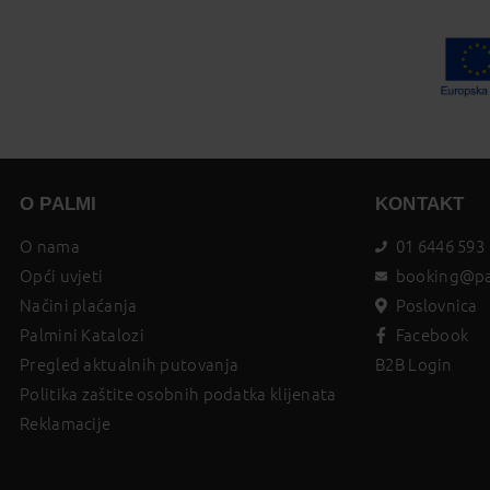
O PALMI
KONTAKT
O nama
01 6446 593
Opći uvjeti
booking@pa
Načini plaćanja
Poslovnica
Palmini Katalozi
Facebook
Pregled aktualnih putovanja
B2B Login
Politika zaštite osobnih podatka klijenata
Reklamacije