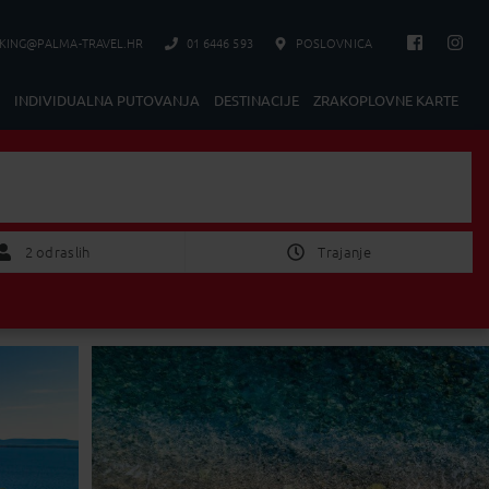
KING@PALMA-TRAVEL.HR
01 6446 593
POSLOVNICA
INDIVIDUALNA PUTOVANJA
DESTINACIJE
ZRAKOPLOVNE KARTE
Izaberite Polazak/Povratak
2 Odraslih
2 odraslih
Trajanje
nije bitno
1 tjedan
2 tjedan
POTVRDI
od 1 do 4 dana
od 5 do 8 dana