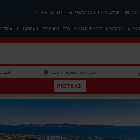
MOJ ODABIR
PRIJAVI SE NA NEWSLETTER
BOO
DITERANU
JADRAN
ZELENO LJETO
SKIJANJE 2027
KRSTARENJA 2026
Lokacija
Sve ponude
olazak
Zadnji mogući povratak
PRETRAŽI
KOLOVOZ 2026
Odraslih
S
Č
P
S
N
Dijete
9
30
31
1
2
5
6
7
8
9
2
13
14
15
16