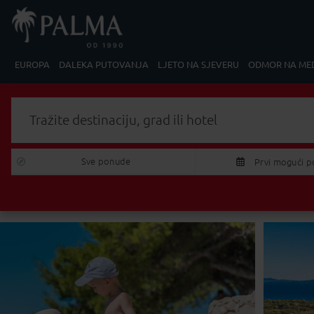
EUROPA
DALEKA PUTOVANJA
LJETO NA SJEVERU
ODMOR NA ME
Tražite destinaciju, grad ili hotel
Sve ponude 
Prvi mogući p
P
U
27
28
2
3
4
10
11
1