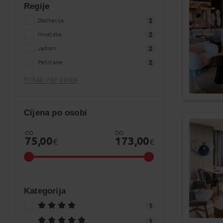
Regije
Dalmacija
2
Hrvatska
2
Jadran
2
Petrčane
2
Prikaži više opcija
Cijena po osobi
OD
DO
75,00
173,00
€
€
Kategorija
1
1