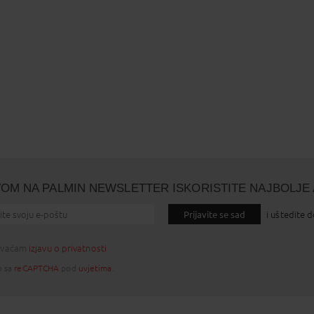
VOM NA PALMIN NEWSLETTER ISKORISTITE NAJBOLJE 
Prijavite se sad
i uštedite 
hvaćam
izjavu o privatnosti
o sa
reCAPTCHA
pod
uvjetima
.