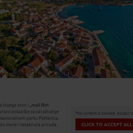
9
20
21
22
23
6
27
28
29
30
2
3
4
5
6
Najbolja cijena
a kojega zovu i
„mali Rim
vrsno polazište za istraživanje
This content is blocked. Accept c
 Nacionalnom parku Paklenica.
CLICK TO ACCEPT ALL
isto more i netaknuta priroda.