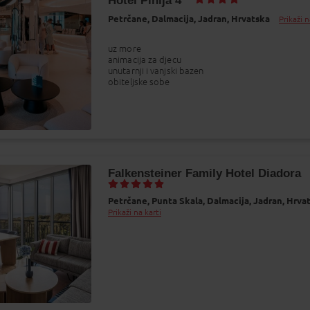
Hotel Pinija 4*
Petrčane,
Dalmacija,
Jadran,
Hrvatska
Prikaži n
uz more
animacija za djecu
unutarnji i vanjski bazen
obiteljske sobe
Falkensteiner Family Hotel Diadora
Petrčane,
Punta Skala,
Dalmacija,
Jadran,
Hrva
Prikaži na karti