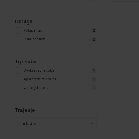
Usluge
Polupansion
2
Puni pansion
2
Tip sobe
Dvokrevetna soba
1
Apartman za obitelj
1
Obiteljska soba
1
Trajanje
nije bitno
nije bitno
2