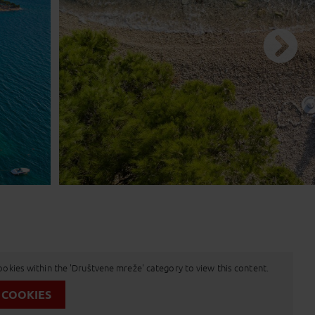
od 9 do 15 dana
dan
ookies within the 'Društvene mreže' category to view this content.
 COOKIES