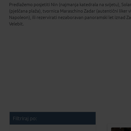
Predlažemo posjetiti Nin (najmanja katedrala na svijetu), Solan
(pješčana plaža), tvornica Maraschino Zadar (autentični liker 
Napoleon), ili rezervirati nezaboravan panoramski let iznad Zad
Velebit.
Filtriraj po: