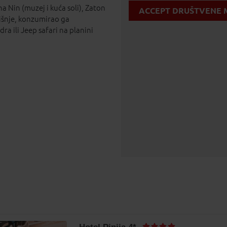
a Nin (muzej i kuća soli), Zaton
ACCEPT DRUŠTVENE 
višnje, konzumirao ga
ra ili Jeep safari na planini