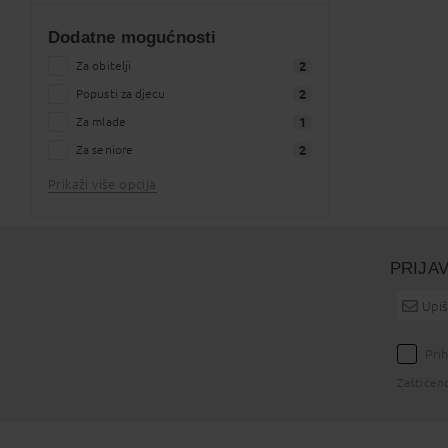
točno kako je navedeno
0
Dodatne mogućnosti
1 tjedan
2
2 tjedan
Za obitelji
2
2
od 1 do 4 dana
Popusti za djecu
2
2
od 5 do 8 dana
Za mlade
2
1
od 9 do 15 dana
Za seniore
2
2
Prikaži više opcija
dana
2
PRIJA
Pri
Zaštićen