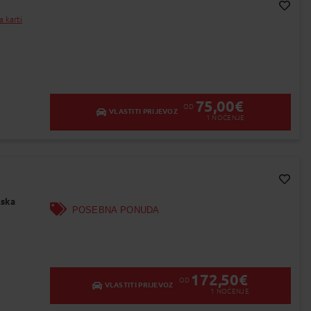
a karti
Dodaj na Moj odabir
75,00
€
OD
VLASTITI PRIJEVOZ
1
NOĆENJE
Dodaj na Moj odabir
tska
POSEBNA PONUDA
172,50
€
OD
VLASTITI PRIJEVOZ
1
NOĆENJE