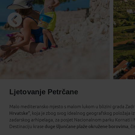
17
18
1
24
25
2
31
1
Praznici
Ljetovanje Petrčane
Malo mediteransko mjesto s malom lukom u blizini grada Zadr
Hrvatske“
, koja je zbog svog idealnog geografskog položaja iz
zadarskog arhipelaga, za posjet Nacionalnom parku Kornati i
Destinaciju krase
duge šljunčane plaže okružene borovima
, č