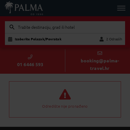
Tražite destinaciju, grad ili hotel
Izaberite Polazak/Povratak
2 Odraslih
Dijete
Odraslih
booking@palma-
01 6446 593
travel.hr
Odredište nije pronađeno