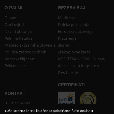
O PALMI
REZERVIRAJ
O nama
Mediteran
Opći uvjeti
Daleka putovanja
Načini plaćanja
Europska putovanja
Palmini Katalozi
Krstarenja
Pregled aktualnih putovanja
Jadran
Politika zaštite osobnih
Zrakoplovne karte
podatka klijenata
MEDITERAN 2026 – Svibanj,
Reklamacije
djeca ljetuju besplatno
Destinacije
CERTIFIKATI
KONTAKT
01 6446 593
booking@palma-travel.hr
Naša stranica koristi kolačiće za poboljšanje funkcionalnosti.