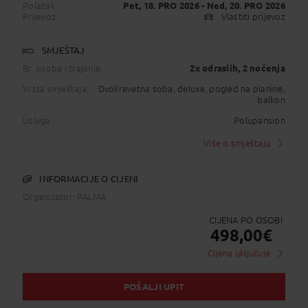
Polazak:
Pet, 18. PRO 2026
- Ned, 20. PRO 2026
Prijevoz:
Vlastiti prijevoz
SMJEŠTAJ
Br. osoba i trajanje:
2x odraslih
, 2 noćenja
Vrsta smještaja:
Dvokrevetna soba, deluxe, pogled na planine,
balkon
Usluga:
Polupansion
Više o smještaju
INFORMACIJE O CIJENI
Organizator: PALMA
CIJENA PO OSOBI
498,00
€
Cijena uključuje
POŠALJI UPIT