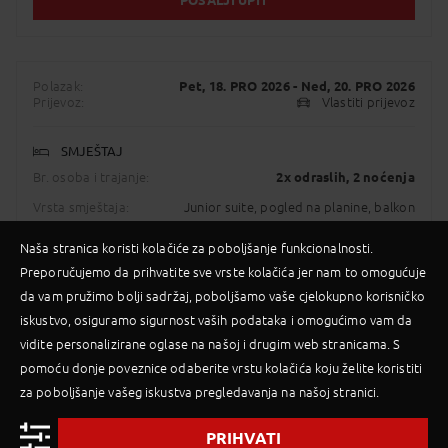
POŠALJI UPIT
Polazak:
Pet, 18. PRO 2026
- Ned, 20. PRO 2026
Prijevoz:
Vlastiti prijevoz
SMJEŠTAJ
Br. osoba i trajanje:
2x odraslih
, 2 noćenja
Vrsta smještaja:
Junior suite, pogled na planine, balkon
Usluga:
Polupansion
Naša stranica koristi kolačiće za poboljšanje funkcionalnosti.
Više o smještaju
Preporučujemo da prihvatite sve vrste kolačića jer nam to omogućuje
da vam pružimo bolji sadržaj, poboljšamo vaše cjelokupno korisničko
iskustvo, osiguramo sigurnost vaših podataka i omogućimo vam da
INFORMACIJE O CIJENI
vidite personalizirane oglase na našoj i drugim web stranicama. S
Organizator: PALMA
pomoću donje poveznice odaberite vrstu kolačića koju želite koristiti
CIJENA PO OSOBI
za poboljšanje vašeg iskustva pregledavanja na našoj stranici.
664,00
€
Cijena uključuje
PRIHVATI