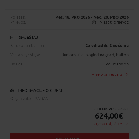
Polazak:
Pet, 18. PRO 2026
- Ned, 20. PRO 2026
Prijevoz:
Vlastiti prijevoz
SMJEŠTAJ
Br. osoba i trajanje:
2x odraslih
, 2 noćenja
Vrsta smještaja:
Junior suite, pogled na grad, balkon
Usluga:
Polupansion
Više o smještaju
INFORMACIJE O CIJENI
Organizator: PALMA
CIJENA PO OSOBI
624,00
€
Cijena uključuje