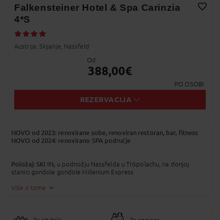
Falkensteiner Hotel & Spa Carinzia
4*S
Twitter
Dodaj na Moj odabir
Messenger
Austrija, Skijanje, Nassfeld
Pošalji Email
Od
388,00
€
Viber
PO OSOBI
Whatsapp
REZERVACIJA
SMS
NOVO od 2023: renovirane sobe, renoviran restoran, bar, fitness
NOVO od 2024: renovirano SPA područje
Kopirano u međuspremnik!
Položaj: SKI IN,
u podnožju Nassfelda u Tröpolachu, na donjoj
stanici gondole gondole Millenium Express
Hotelska ponuda:
hotel moderne i dinamične arhitekture s
vrhunskim wellness i sportskim programima. Komfor, užitak, sport i
Više o tome
wellness, luksuzno opremljene sobe, 2400 m2 vodenih i wellness
sadržaja (zatvoreni i otvoreni bazen, bazen za djecu, turske kupelji,
saune, masaže, wellness dio prostire se na 2 kata, beauty programi),
sportsko-medicinska prevencija (kardio fitness program sa osobnim