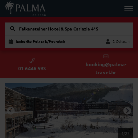
Falkensteiner Hotel & Spa Carinzia 4*S
Izaberite Polazak/Povratak
2 Odraslih
Dijete
Odraslih
booking@palma-
01 6446 593
travel.hr
1/27