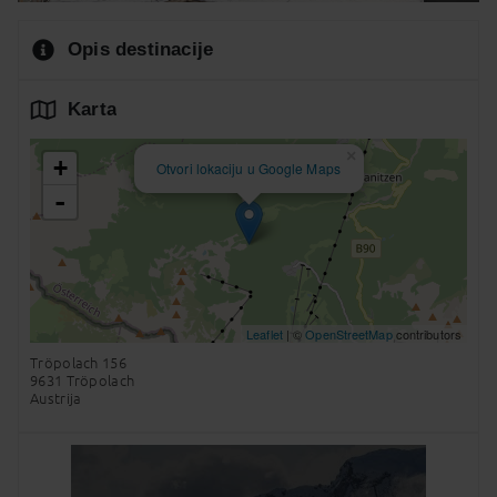
Opis destinacije
Karta
×
+
Otvori lokaciju u Google Maps
-
Leaflet
| ©
OpenStreetMap
contributors
Tröpolach 156
9631 Tröpolach
Austrija