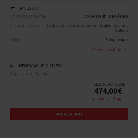
SMJEŠTAJ
Br. osoba i trajanje:
2x odraslih
, 2 noćenja
Vrsta smještaja:
Dvokrevetna soba, superior, pogled na grad,
balkon
Usluga:
Polupansion
Više o smještaju
INFORMACIJE O CIJENI
Organizator: PALMA
CIJENA PO OSOBI
474,00
€
Cijena uključuje
POŠALJI UPIT