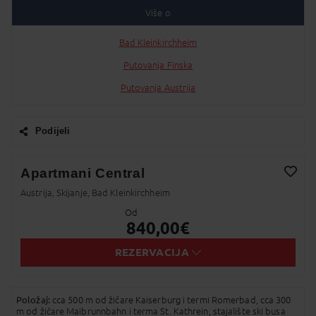
Više o
Bad Kleinkirchheim
Putovanja Finska
Putovanja Austrija
Podijeli
Facebook
Apartmani Central
Twitter
Austrija, Skijanje, Bad Kleinkirchheim
Dodaj na Moj odabir
Od
Messenger
840,00
€
Pošalji Email
REZERVACIJA
Viber
Položaj:
cca 500 m od žičare Kaiserburg i termi Romerbad, cca 300
Whatsapp
m od žičare Maibrunnbahn i terma St. Kathrein, stajalište ski busa