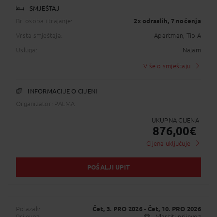
SMJEŠTAJ
Br. osoba i trajanje:
2x odraslih
, 7 noćenja
Vrsta smještaja:
Apartman, Tip A
Usluga:
Najam
Više o smještaju
INFORMACIJE O CIJENI
Organizator: PALMA
UKUPNA CIJENA
876,00
€
Cijena uključuje
POŠALJI UPIT
Polazak:
Čet, 3. PRO 2026
- Čet, 10. PRO 2026
Prijevoz:
Vlastiti prijevoz