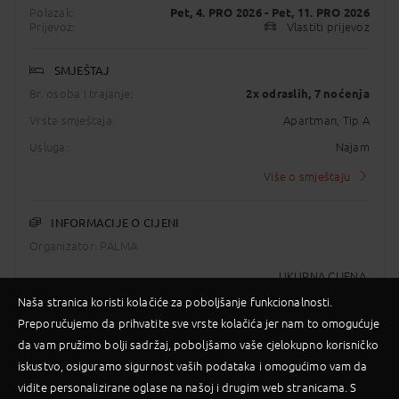
Polazak:
Pet, 4. PRO 2026
- Pet, 11. PRO 2026
Prijevoz:
Vlastiti prijevoz
SMJEŠTAJ
Br. osoba i trajanje:
2x odraslih
, 7 noćenja
Vrsta smještaja:
Apartman, Tip A
Usluga:
Najam
Više o smještaju
INFORMACIJE O CIJENI
Organizator: PALMA
UKUPNA CIJENA
876,00
€
Naša stranica koristi kolačiće za poboljšanje funkcionalnosti.
Cijena uključuje
Preporučujemo da prihvatite sve vrste kolačića jer nam to omogućuje
da vam pružimo bolji sadržaj, poboljšamo vaše cjelokupno korisničko
POŠALJI UPIT
iskustvo, osiguramo sigurnost vaših podataka i omogućimo vam da
vidite personalizirane oglase na našoj i drugim web stranicama. S