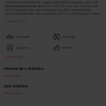
ispred apartmanske kuće, u neposrednoj blizini trgovina, restorana
SMS
Apartmanska ponuda:
apartmani 1/2+2 tip A, za max. 4 osobe, cca
60 m2, spavaća soba, dnevni boravak sa sofom na razvlačenje,
opremljena kuhinjska niša, kupaonica, sat TV, wi-fi (besplatan), radio,
aparat za kavu, mikrovalna, posteljina, ručnici, kuhinjske krpe,
Kopirano u međuspremnik!
prostorija za ski opremu
Više o tome
Kućni ljubimci:
nisu dopušteni
Za obitelji
Za mlade
Za parove
Planine
Prikaži više
Informacije o skijalištu
Prikaži više
Opis skijališta
Prikaži više