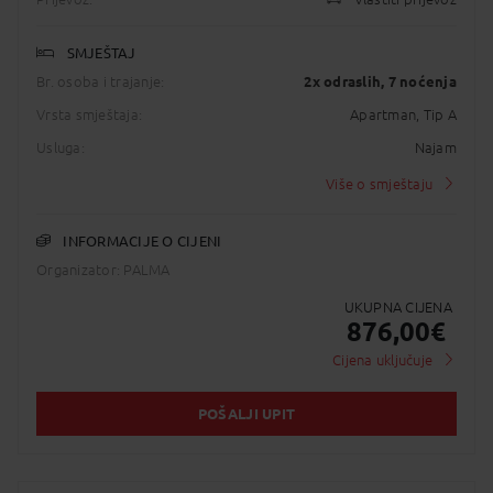
SMJEŠTAJ
Br. osoba i trajanje:
2x odraslih
, 7 noćenja
Vrsta smještaja:
Apartman, Tip A
Usluga:
Najam
Više o smještaju
INFORMACIJE O CIJENI
Organizator: PALMA
UKUPNA CIJENA
876,00
€
Cijena uključuje
POŠALJI UPIT