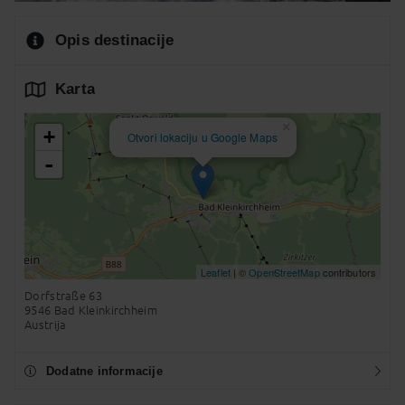
Opis destinacije
Karta
×
+
Otvori lokaciju u Google Maps
-
Leaflet
| ©
OpenStreetMap
contributors
Dorfstraße 63
9546 Bad Kleinkirchheim
Austrija
Dodatne informacije