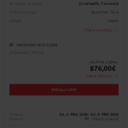
Br. osoba i trajanje:
2x odraslih
, 7 noćenja
Vrsta smještaja:
Apartman, Tip A
Usluga:
Najam
Više o smještaju
INFORMACIJE O CIJENI
Organizator: PALMA
UKUPNA CIJENA
876,00
€
Cijena uključuje
POŠALJI UPIT
Polazak:
Sri, 2. PRO 2026
- Sri, 9. PRO 2026
Prijevoz:
Vlastiti prijevoz