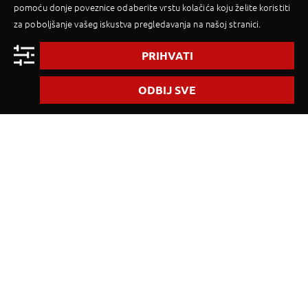
pomoću donje poveznice odaberite vrstu kolačića koju želite koristiti
za poboljšanje vašeg iskustva pregledavanja na našoj stranici.
Polazak:
Sub, 5. PRO 2026
- Sub, 12. PRO 2026
Prijevoz:
Vlastiti prijevoz
PRIHVATI
SMJEŠTAJ
ODBIJ SVE
Br. osoba i trajanje:
2x odraslih
, 7 noćenja
Vrsta smještaja:
Apartman, Tip A
Usluga:
Najam
Više o smještaju
INFORMACIJE O CIJENI
Organizator: PALMA
UKUPNA CIJENA
876,00
€
Cijena uključuje
POŠALJI UPIT