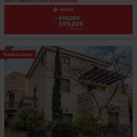
Samo 3 sobe ostale su za tražene datume
AVION
649,00
€
OD
599,00
€
7
NOĆENJA
Posebna cijena