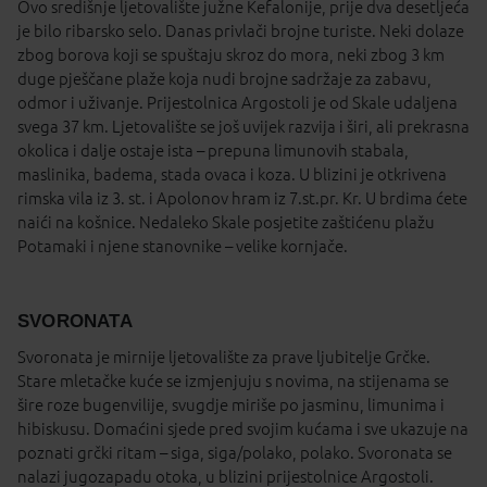
Ovo središnje ljetovalište južne Kefalonije, prije dva desetljeća
je bilo ribarsko selo. Danas privlači brojne turiste. Neki dolaze
zbog borova koji se spuštaju skroz do mora, neki zbog 3 km
duge pješčane plaže koja nudi brojne sadržaje za zabavu,
odmor i uživanje. Prijestolnica Argostoli je od Skale udaljena
svega 37 km. Ljetovalište se još uvijek razvija i širi, ali prekrasna
okolica i dalje ostaje ista – prepuna limunovih stabala,
maslinika, badema, stada ovaca i koza. U blizini je otkrivena
rimska vila iz 3. st. i Apolonov hram iz 7.st.pr. Kr. U brdima ćete
naići na košnice. Nedaleko Skale posjetite zaštićenu plažu
Potamaki i njene stanovnike – velike kornjače.
SVORONATA
Svoronata je mirnije ljetovalište za prave ljubitelje Grčke.
Stare mletačke kuće se izmjenjuju s novima, na stijenama se
šire roze bugenvilije, svugdje miriše po jasminu, limunima i
hibiskusu. Domaćini sjede pred svojim kućama i sve ukazuje na
poznati grčki ritam – siga, siga/polako, polako. Svoronata se
nalazi jugozapadu otoka, u blizini prijestolnice Argostoli.