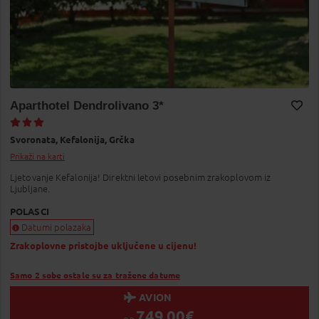
Aparthotel Dendrolivano 3*
Dodaj na Moj odabir
Svoronata,
Kefalonija,
Grčka
Prikaži na karti
Ljetovanje Kefalonija! Direktni letovi posebnim zrakoplovom iz
Ljubljane.
POLASCI
Datumi polazaka
Zrakoplovne pristojbe uključene u cijenu!
Samo 2 sobe ostale su za tražene datume
AVION
749,00
€