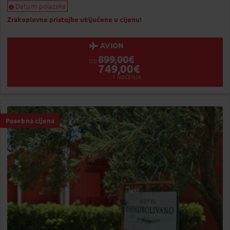
Datumi polazaka
Zrakoplovne pristojbe uključene u cijenu!
AVION
899,00
€
OD
749,00
€
7
NOĆENJA
Posebna cijena