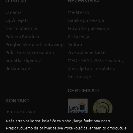
O PALMI
REZERVIRAJ
O nama
Mediteran
Opći uvjeti
Daleka putovanja
Načini plaćanja
Europska putovanja
Palmini Katalozi
Krstarenja
Pregled aktualnih putovanja
Jadran
Politika zaštite osobnih
Zrakoplovne karte
podatka klijenata
MEDITERAN 2026 – Svibanj,
Reklamacije
djeca ljetuju besplatno
Destinacije
CERTIFIKATI
KONTAKT
01 6446 593
booking@palma-travel.hr
Naša stranica koristi kolačiće za poboljšanje funkcionalnosti.
Preporučujemo da prihvatite sve vrste kolačića jer nam to omogućuje
Poslovnica