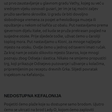
uz prvo zaustavljanje u glavnom gradu Vathy, kojeg su već u
srednjem vijeku osnovali gusari, jer im je taj moćni zaljev
pružio savršeno skrovište. U gradu će biti dovoljno
slobodnoga vremena za posjet arheološkoga muzeja ili
opuštanje u nekom od kafića uz obalu. Put nastavljamo prema
sjevernom dijelu Itake, od kuda se pruža prekrasan pogled na
susjedne otoke. Prije sljedeće točke, uživat ćemo u čaroliji
toplog mora. Put nastavljamo u Kioni, za mnoge najljepše
mjesto na otoku. Ovdje ćemo u jednoj od taverni imati ručak.
Za kraj nam je ostalo slikovito mjesto Stavros, koje mnogi
poznaju zbog Odiseja i slastica. Nikako ne smijemo propustiti
trg, koji prikazuje Odisejevo putovanje i uživanje u kolačima,
pripremljenim po receptu drevnih Grka. Slijedi povratak
trajektom na Kefaloniju.
NEDOSTUPNA KEFALONIJA
Posjetiti ćemo plaže koje su dostupne samo brodom. Ujutro
ćemo se ukrcati na brod Lady O, kojom ćemo zaploviti