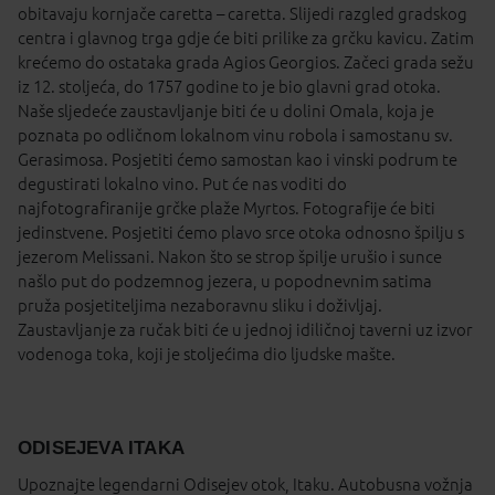
obitavaju kornjače caretta – caretta. Slijedi razgled gradskog
centra i glavnog trga gdje će biti prilike za grčku kavicu. Zatim
krećemo do ostataka grada Agios Georgios. Začeci grada sežu
iz 12. stoljeća, do 1757 godine to je bio glavni grad otoka.
Naše sljedeće zaustavljanje biti će u dolini Omala, koja je
poznata po odličnom lokalnom vinu robola i samostanu sv.
Gerasimosa. Posjetiti ćemo samostan kao i vinski podrum te
degustirati lokalno vino. Put će nas voditi do
najfotografiranije grčke plaže Myrtos. Fotografije će biti
jedinstvene. Posjetiti ćemo plavo srce otoka odnosno špilju s
jezerom Melissani. Nakon što se strop špilje urušio i sunce
našlo put do podzemnog jezera, u popodnevnim satima
pruža posjetiteljima nezaboravnu sliku i doživljaj.
Zaustavljanje za ručak biti će u jednoj idiličnoj taverni uz izvor
vodenoga toka, koji je stoljećima dio ljudske mašte.
ODISEJEVA ITAKA
Upoznajte legendarni Odisejev otok, Itaku. Autobusna vožnja