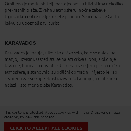
Omiljena je među obiteljima s djecom i u blizini ima nekoliko
prekrasnih plaža. Živahnu atmosferu, noćne zabave i
trgovačke centre ovdje nećete pronaći. Svoronata je Grčka
kakvu su upoznali prvi turisti.
KARAVADOS
Karavados je manje, slikovito grčko selo, koje se nalazi na
manjoj uzvisini. U središtu se nalazi crkva u boji, a oko nje
taverne, barovi i trgovinice. U mjestu se osjeća prisna grčka
atmosfera, a stanovnici su odlični domaćini. Mjesto je kao
stvoreno za sve koji žele istraživati Kefaloniju, a u blizini se
nalazi i istoimena plaža Karavados.
This content is blocked. Accept cookies within the 'Društvene mreže'
category to view this content.
CLICK TO ACCEPT ALL COOKIES