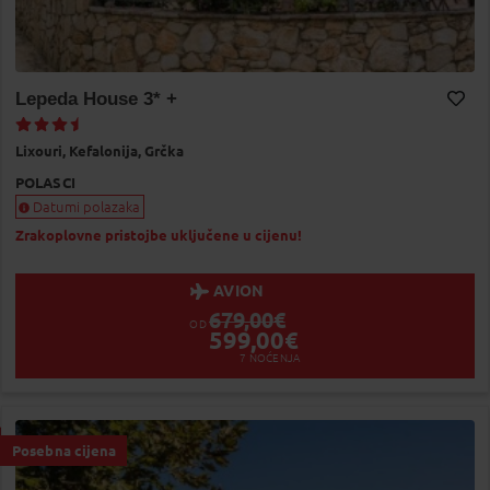
Lepeda House 3* +
Dodaj na Moj odabir
Lixouri,
Kefalonija,
Grčka
POLASCI
Datumi polazaka
Zrakoplovne pristojbe uključene u cijenu!
AVION
679,00
€
OD
599,00
€
7
NOĆENJA
Posebna cijena