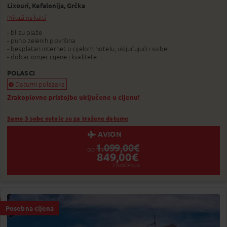
Lixouri,
Kefalonija,
Grčka
Prikaži na karti
- blizu plaže
- puno zelenih površina
- besplatan internet u cijelom hotelu, uključujući i sobe
- dobar omjer cijene i kvalitete
POLASCI
Datumi polazaka
Zrakoplovne pristojbe uključene u cijenu!
Samo 3 sobe ostale su za tražene datume
AVION
1.099,00
€
OD
849,00
€
7
NOĆENJA
Posebna cijena