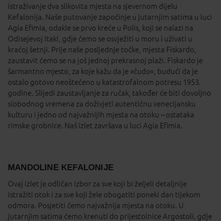
istraživanje dva slikovita mjesta na sjevernom dijelu
Kefalonija. Naše putovanje započinje u jutarnjim satima u luci
Agia Efimia, odakle se prvo kreće u Polis, koji se nalazi na
Odisejevoj Itaki, gdje ćemo se osvježiti u moru i uživati u
kraćoj šetnji. Prije naše posljednje točke, mjesta Fiskardo,
zaustavit ćemo se na još jednoj prekrasnoj plaži. Fiskardo je
šarmantno mjesto, za koje kažu da je »čudo«, budući da je
ostalo gotovo neoštećeno u katastrofalnom potresu 1953.
godine. Slijedi zaustavljanje za ručak, također će biti dovoljno
slobodnog vremena za doživjeti autentičnu venecijansku
kulturu i jedno od najvažnijih mjesta na otoku – ostataka
rimske grobnice. Naš izlet završava u luci Agia Efimia.
MANDOLINE KEFALONIJE
Ovaj izlet je odličan izbor za sve koji bi željeli detaljnije
istražiti otok i za sve koji žele obogatiti poneki dan tijekom
odmora. Posjetiti ćemo najvažnija mjesta na otoku. U
jutarnjim satima ćemo krenuti do prijestolnice Argostoli, gdje