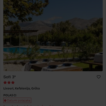
Sofi 3*
Dodaj na Moj odabir
Lixouri,
Kefalonija,
Grčka
POLASCI
Datumi polazaka