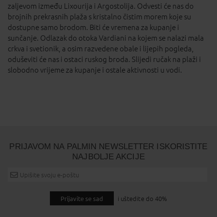
zaljevom između Lixourija i Argostolija. Odvesti će nas do
brojnih prekrasnih plaža s kristalno čistim morem koje su
dostupne samo brodom. Biti će vremena za kupanje i
sunčanje. Odlazak do otoka Vardiani na kojem se nalazi mala
crkva i svetionik, a osim razvedene obale i lijepih pogleda,
oduševiti će nas i ostaci ruskog broda. Slijedi ručak na plaži i
slobodno vrijeme za kupanje i ostale aktivnosti u vodi.
PRIJAVOM NA PALMIN NEWSLETTER ISKORISTITE
NAJBOLJE AKCIJE
Prijavite se sad
i uštedite do 40%