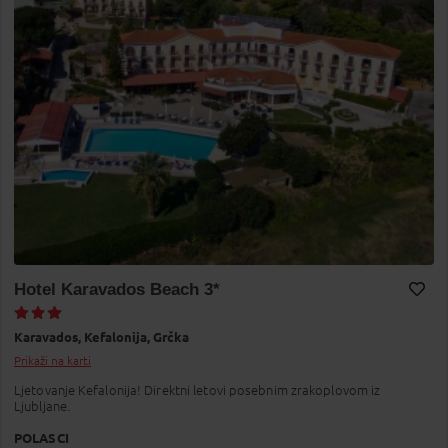
Hotel Karavados Beach 3*
Dodaj na Moj odabir
Karavados,
Kefalonija,
Grčka
Prikaži na karti
Ljetovanje Kefalonija! Direktni letovi posebnim zrakoplovom iz
Ljubljane.
POLASCI