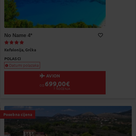
No Name 4*
Dodaj na Moj odabir
Kefalonija,
Grčka
POLASCI
Datumi polazaka
AVION
699,00
€
OD
7
NOĆENJA
Posebna cijena