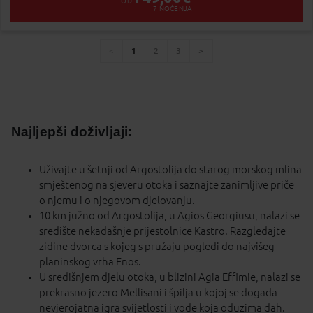
OD
7
NOĆENJA
1
2
3
You're
page
page
page
page
on
page
Najljepši doživljaji:
Uživajte u šetnji od Argostolija do starog morskog mlina
smještenog na sjeveru otoka i saznajte zanimljive priče
o njemu i o njegovom djelovanju.
10 km južno od Argostolija, u Agios Georgiusu, nalazi se
središte nekadašnje prijestolnice Kastro. Razgledajte
zidine dvorca s kojeg s pružaju pogledi do najvišeg
planinskog vrha Enos.
U središnjem djelu otoka, u blizini Agia Effimie, nalazi se
prekrasno jezero Mellisani i špilja u kojoj se događa
nevjerojatna igra svijetlosti i vode koja oduzima dah.