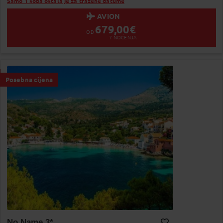
Samo 1 soba ostala je za tražene datume
AVION
679,00
€
OD
7
NOĆENJA
Posebna cijena
No Name 3*