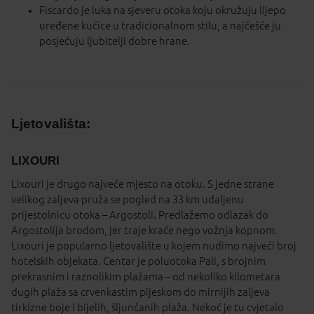
Fiscardo je luka na sjeveru otoka koju okružuju lijepo
uređene kućice u tradicionalnom stilu, a najčešće ju
posjećuju ljubitelji dobre hrane.
Ljetovališta:
LIXOURI
Lixouri je drugo najveće mjesto na otoku. S jedne strane
velikog zaljeva pruža se pogled na 33 km udaljenu
prijestolnicu otoka – Argostoli. Predlažemo odlazak do
Argostolija brodom, jer traje kraće nego vožnja kopnom.
Lixouri je popularno ljetovalište u kojem nudimo najveći broj
hotelskih objekata. Centar je poluotoka Pali, s brojnim
prekrasnim i raznolikim plažama – od nekoliko kilometara
dugih plaža sa crvenkastim pijeskom do mirnijih zaljeva
tirkizne boje i bijelih, šljunčanih plaža. Nekoć je tu cvjetalo