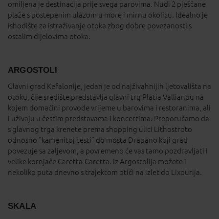
omiljena je destinacija prije svega parovima. Nudi 2 pješčane
plaže s postepenim ulazom u more i mirnu okolicu. Idealno je
ishodište za istraživanje otoka zbog dobre povezanosti s
ostalim dijelovima otoka.
ARGOSTOLI
Glavni grad Kefalonije, jedan je od najživahnijih ljetovališta na
otoku, čije središte predstavlja glavni trg Platia Vallianou na
kojem domaćini provode vrijeme u barovima i restoranima, ali
i uživaju u čestim predstavama i koncertima. Preporučamo da
s glavnog trga krenete prema shopping ulici Lithostroto
odnosno “kamenitoj cesti” do mosta Drapano koji grad
povezuje sa zaljevom, a povremeno će vas tamo pozdravljati i
velike kornjače Caretta-Caretta. Iz Argostolija možete i
nekoliko puta dnevno s trajektom otići na izlet do Lixourija.
SKALA