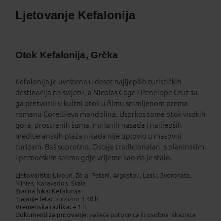
Ljetovanje Kefalonija
Otok Kefalonija, Grčka
Kefalonija je uvrštena u deset najljepših turističkih
destinacija na svijetu, a Nicolas Cage i Penelope Cruz su
ga pretvorili u kultni otok u filmu snimljenom prema
romanu Corellijeva mandolina. Usprkos tome otok visokih
gora, prostranih šuma, mirisnih nasada i najljepših
mediteranskih plaža nikada nije uplovio u masovni
turizam. Baš suprotno. Ostaje tradicionalan, s planinskim
i primorskim selima gdje vrijeme kao da je stalo.
Ljetovališta:
Lixouri, Zola, Petani, Argostoli, Lassi, Svoronata,
Minies, Karavados, Skala
Zračna luka:
Kefalonija
Trajanje leta:
približno 1.40 h
Vremenska razlika:
+ 1 h
Dokumenti za putovanje:
važeća putovnica ili osobna iskaznica