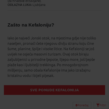
(za hrvatske državljane).
ODLAZNA LUKA:
Ljubljana
Zašto na Kefaloniju?
Iako je najveći Jonski otok, na mjestima gdje nije toliko
naseljen, pronaći ćete njegovu divlju stranu koju čine
šume, planine, špilje i visoke litice. Na Kefaloniji se još
uvijek ne osjeća masovni turizam. Ovaj otok biraju
zaljubljenici u prirodne ljepote, lijepo more, još ljepše
plaže kao i ljubitelji trekkinga. Po mnogobrojnom
mišljenju, samo obala Kefalonije ima jako izražajnu
kristalnu vodu i bijeli pijesak.
SVE PONUDE KEFALONIJA
Poredaj
Filtri