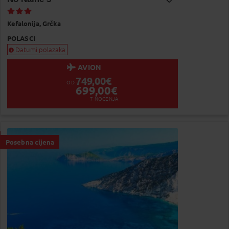
Dodaj na Moj odabir
Kefalonija,
Grčka
POLASCI
Datumi polazaka
AVION
749,00
€
OD
699,00
€
7
NOĆENJA
Posebna cijena