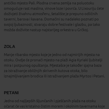
antičko mjesto Pali. Plodna crvena zemlja na poluotoku
omogućuje rast maslina, vinove loze i povrća. U Lixouriju ćete
doživjeti živahnu atmosferu, šetalište je prepuno odličnih
taverni, barova i kavana. Domaćini su nadaleko poznati po
svojoj ljubaznosti, stvaraju dobre festivale i glazbu, pa tako
možda doživite nastup najstarijeg orkestra u Grčkoj.
ZOLA
Manje ribarsko mjesto koje je jedno od najmirijih mjesta na
otoku. Ovdje će pronaći mjesto na plaži Agia Kyriaki ljubitelji
mira i potpunog opuštanja. Mjestašce je također sjajna baza
za istraživanje obližnjih skrivenih kutova otoka, bilo
iznajmljivanjem brodica ili istraživanjem plaža Myrtos i Petani.
PETANI
Jedna od najljepših šljunčanih i pješčanih plaža na otoku
očarat će vas kristalno čistim morem i okolnim tavernama koje