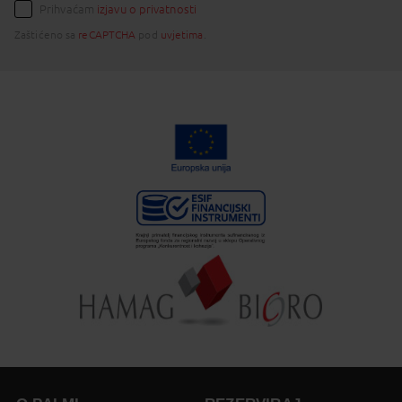
Prihvaćam
izjavu o privatnosti
Zaštićeno sa
reCAPTCHA
pod
uvjetima
.