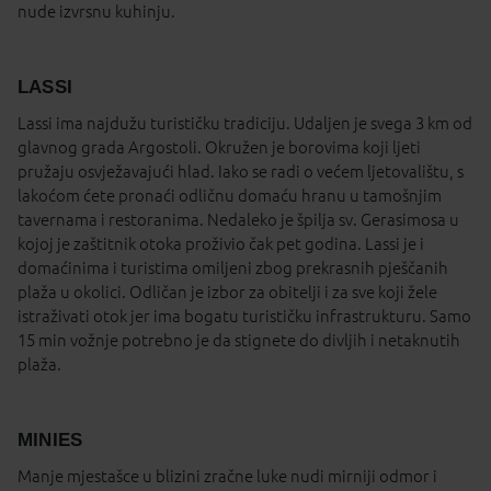
nude izvrsnu kuhinju.
LASSI
Lassi ima najdužu turističku tradiciju. Udaljen je svega 3 km od
glavnog grada Argostoli. Okružen je borovima koji ljeti
pružaju osvježavajući hlad. Iako se radi o većem ljetovalištu, s
lakoćom ćete pronaći odličnu domaću hranu u tamošnjim
tavernama i restoranima. Nedaleko je špilja sv. Gerasimosa u
kojoj je zaštitnik otoka proživio čak pet godina. Lassi je i
domaćinima i turistima omiljeni zbog prekrasnih pješčanih
plaža u okolici. Odličan je izbor za obitelji i za sve koji žele
istraživati otok jer ima bogatu turističku infrastrukturu. Samo
15 min vožnje potrebno je da stignete do divljih i netaknutih
plaža.
MINIES
Manje mjestašce u blizini zračne luke nudi mirniji odmor i