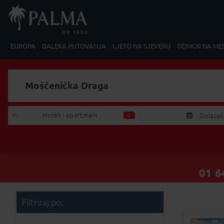
EUROPA
DALEKA PUTOVANJA
LJETO NA SJEVERU
ODMOR NA ME
Moščenička Draga
Tražim:
Izaberite Polazak/Povratak
Hoteli i apartmani 
Dolazak
2
P
U
27
28
2
01 6
3
4
Filtriraj po:
10
11
1