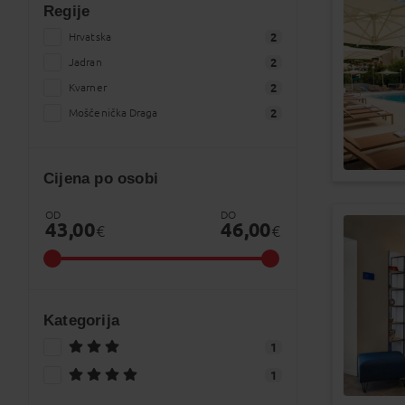
17
18
1
Regije
Hrvatska
2
24
25
2
Jadran
2
31
1
Kvarner
2
Moščenička Draga
2
Praznici
Cijena po osobi
OD
DO
43,00
46,00
€
€
Kategorija
1
1