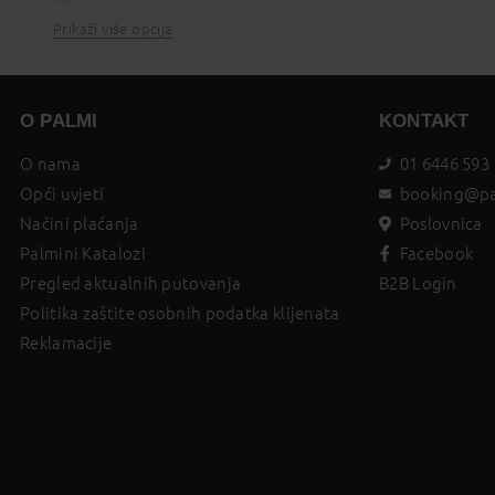
Prikaži više opcija
dana
2
O PALMI
KONTAKT
O nama
01 6446 593
Opći uvjeti
booking@pa
Načini plaćanja
Poslovnica
Palmini Katalozi
Facebook
Pregled aktualnih putovanja
B2B Login
Politika zaštite osobnih podatka klijenata
Reklamacije