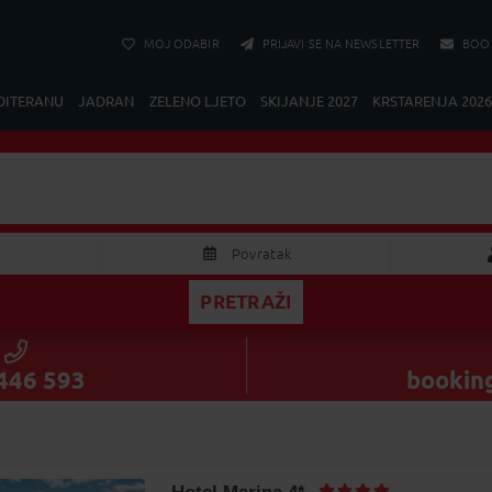
MOJ ODABIR
PRIJAVI SE NA NEWSLETTER
BOO
DITERANU
JADRAN
ZELENO LJETO
SKIJANJE 2027
KRSTARENJA 2026
Moščenička Draga
Ho
2 Odraslih
Povratak
PRETRAŽI
KOLOVOZ 2026
Odraslih
S
Č
P
S
N
Dijete
9
30
31
1
2
446 593
bookin
5
6
7
8
9
2
13
14
15
16