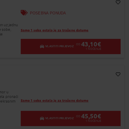
od 9 do 15 dana
Dodaj na Moj odabir
POSEBNA PONUDA
dan
en uz jednu
e sobe,
Samo 1 soba ostala je za tražene datume
je
43,10
€
OD
VLASTITI PRIJEVOZ
1
NOĆENJE
Dodaj na Moj odabir
mor u
tela pronaći
Samo 1 soba ostala je za tražene datume
prekrasnim
45,50
€
OD
VLASTITI PRIJEVOZ
1
NOĆENJE