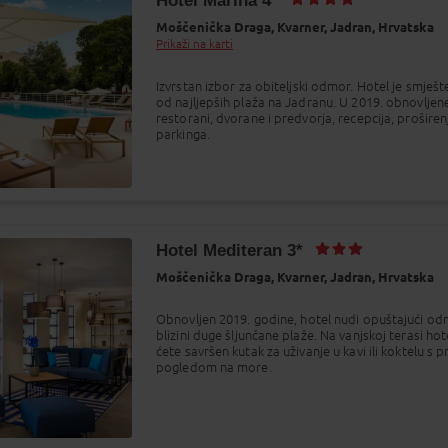
Hotel Marina 4*
9
20
21
22
23
Moščenička Draga,
Kvarner,
Jadran,
Hrvatska
Prikaži na karti
6
27
28
29
30
2
3
4
Izvrstan izbor za obiteljski odmor. Hotel je smješt
5
6
od najljepših plaža na Jadranu. U 2019. obnovljen
restorani, dvorane i predvorja, recepcija, proširen
parkinga.
Najbolja cijena
Hotel Mediteran 3*
Moščenička Draga,
Kvarner,
Jadran,
Hrvatska
Obnovljen 2019. godine, hotel nudi opuštajući od
blizini duge šljunčane plaže. Na vanjskoj terasi ho
ćete savršen kutak za uživanje u kavi ili koktelu s 
pogledom na more.