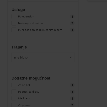
Usluge
Polupansion
1
Noćenje s doručkom
2
Puni pansion sa uključenim pićem
1
Trajanje
nije bitno
nije bitno
2
točno kako je navedeno
0
Dodatne mogućnosti
1 tjedan
2
2 tjedan
Za obitelji
2
1
od 1 do 4 dana
Popusti za djecu
2
1
od 5 do 8 dana
Wellness
2
1
od 9 do 15 dana
Za parove
2
2