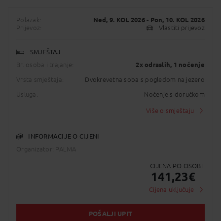
Polazak:
Ned, 9. KOL 2026
- Pon, 10. KOL 2026
Prijevoz:
Vlastiti prijevoz
SMJEŠTAJ
Br. osoba i trajanje:
2x odraslih
, 1 noćenje
Vrsta smještaja:
Dvokrevetna soba s pogledom na jezero
Usluga:
Noćenje s doručkom
Više o smještaju
INFORMACIJE O CIJENI
Organizator: PALMA
CIJENA PO OSOBI
141,23
€
Cijena uključuje
POŠALJI UPIT