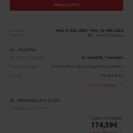
POŠALJI UPIT
Polazak:
Ned, 9. KOL 2026
- Pon, 10. KOL 2026
Prijevoz:
Vlastiti prijevoz
SMJEŠTAJ
Br. osoba i trajanje:
2x odraslih
, 1 noćenje
Vrsta smještaja:
Dvokrevetna soba s pogledom na jezero
Usluga:
Polupansion
Više o smještaju
INFORMACIJE O CIJENI
Organizator: PALMA
CIJENA PO OSOBI
174,59
€
Cijena uključuje