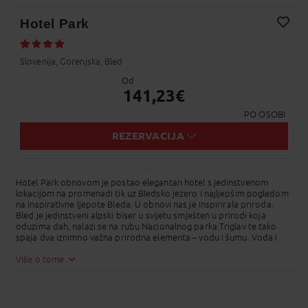
Facebook
Hotel Park
Twitter
Dodaj na Moj odabir
Slovenija, Gorenjska, Bled
Messenger
Od
141,23
€
Pošalji Email
PO OSOBI
Viber
REZERVACIJA
Whatsapp
SMS
Hotel Park obnovom je postao elegantan hotel s jedinstvenom
lokacijom na promenadi tik uz Bledsko jezero i najljepšim pogledom
na inspirativne ljepote Bleda. U obnovi nas je inspirirala priroda.
Bled je jedinstveni alpski biser u svijetu smješten u prirodi koja
Kopirano u međuspremnik!
oduzima dah, nalazi se na rubu Nacionalnog parka Triglav te tako
spaja dva iznimno važna prirodna elementa – vodu i šumu. Voda i
šuma dva su prirodna obilježja koja su nam bila ključna smjernica u
obnovi hotela Park. U kombinaciji s urbanom elegancijom,
Više o tome
udobnošću, održivim elementima te mislima na dobro osjećanje i
zdravlje gostiju osmislili smo priču i ponudu hotela Park. Već na
samom ulazu u hotel Park pruža vam se uistinu nevjerojatan pogled
na Bledsko jezero i odmah vas podsjeća da ste na odmoru – dobro