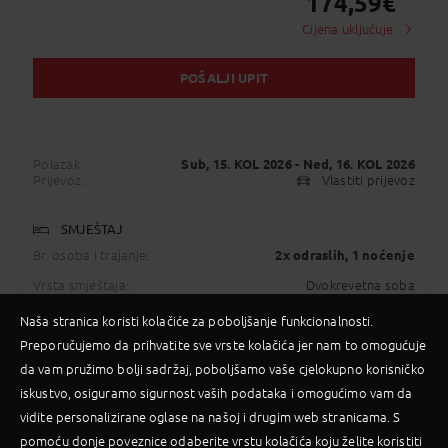
174,59
€
Cijena uključuje
POŠALJI UPIT
Polazak:
Sub, 15. KOL 2026
- Ned, 16. KOL 2026
Prijevoz:
Vlastiti prijevoz
SMJEŠTAJ
Br. osoba i trajanje:
2x odraslih
, 1 noćenje
Vrsta smještaja:
Dvokrevetna soba
Usluga:
Noćenje s doručkom
Naša stranica koristi kolačiće za poboljšanje funkcionalnosti.
Preporučujemo da prihvatite sve vrste kolačića jer nam to omogućuje
Više o smještaju
da vam pružimo bolji sadržaj, poboljšamo vaše cjelokupno korisničko
iskustvo, osiguramo sigurnost vaših podataka i omogućimo vam da
INFORMACIJE O CIJENI
vidite personalizirane oglase na našoj i drugim web stranicama. S
Organizator: PALMA
pomoću donje poveznice odaberite vrstu kolačića koju želite koristiti