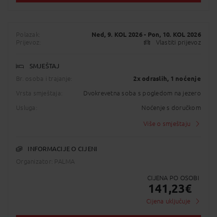
Polazak:
Ned, 9. KOL 2026
- Pon, 10. KOL 2026
Prijevoz:
Vlastiti prijevoz
SMJEŠTAJ
Br. osoba i trajanje:
2x odraslih
, 1 noćenje
Vrsta smještaja:
Dvokrevetna soba s pogledom na jezero
Usluga:
Noćenje s doručkom
Više o smještaju
INFORMACIJE O CIJENI
Organizator: PALMA
CIJENA PO OSOBI
141,23
€
Cijena uključuje