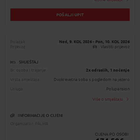
POŠALJI UPIT
Polazak:
Ned, 9. KOL 2026
- Pon, 10. KOL 2026
Prijevoz:
Vlastiti prijevoz
SMJEŠTAJ
Br. osoba i trajanje:
2x odraslih
, 1 noćenje
Vrsta smještaja:
Dvokrevetna soba s pogledom na jezero
Usluga:
Polupansion
Više o smještaju
INFORMACIJE O CIJENI
Organizator: PALMA
CIJENA PO OSOBI