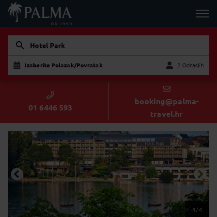
Hotel Park
Izaberite Polazak/Povratak
2 Odraslih
Dijete
Odraslih
booking@palma-
01 6446 593
travel.hr
1/4