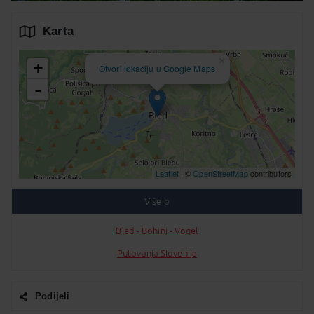
Karta
×
+
Otvori lokaciju u Google Maps
-
Leaflet
| ©
OpenStreetMap
contributors
Više o
Bled - Bohinj - Vogel
Putovanja Slovenija
Podijeli