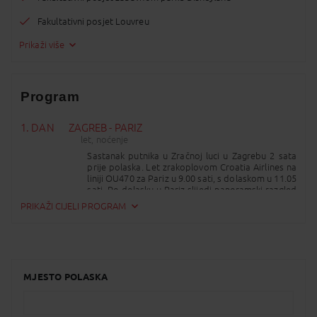
Fakultativni posjet Louvreu
Prikaži više
Program
1. DAN
ZAGREB - PARIZ
let, noćenje
Sastanak putnika u Zračnoj luci u Zagrebu 2 sata
prije polaska. Let zrakoplovom Croatia Airlines na
liniji OU470 za Pariz u 9.00 sati, s dolaskom u 11.05
sati. Po dolasku u Pariz slijedi panoramski razgled
grada autobusom: Champs-Elysées, glavna i
PRIKAŽI CIJELI PROGRAM
najduža pariška avenija, jedna od najraskošnijih
svjetskih ulica koja povezuje trg Concorde i Arc de
Triomphe odnosno čuveni Slavoluk pobjede, jedan
od najpoznatijih pariških spomenika, dignut 1806.
u čast francuskim borcima po uzoru na rimski
Titov slavoluk - veliki bulevari (les Grands
MJESTO POLASKA
Boulevards), projekt baruna Georges-Eugène
Haussmanna iz 19. st., poznate pariške avenije u
središtu grada - trg Concorde, najveći trg u Parizu
i ishodišna točka Champs-Elysées – Opera Garnier