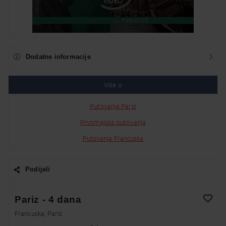
VIDEO
Dodatne informacije
Više o
Putovanja Pariz
Prvomajska putovanja
Putovanja Francuska
Podijeli
Facebook
Pariz - 4 dana
Twitter
Francuska, Pariz
Dodaj na Moj odabir