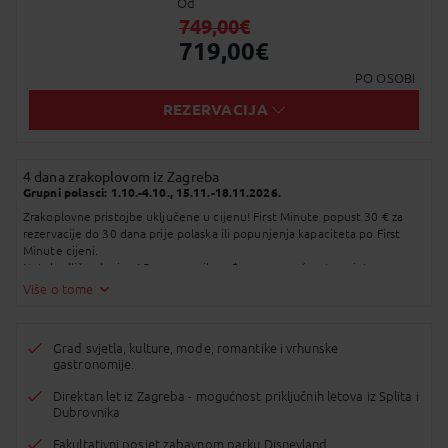
Od
Messenger
749,00
€
719,00
€
Pošalji Email
PO OSOBI
Viber
REZERVACIJA
Whatsapp
SMS
4 dana zrakoplovom iz Zagreba
Grupni polasci: 1.10.-4.10., 15.11.-18.11.2026.
Zrakoplovne pristojbe uključene u cijenu! First Minute popust 30 € za
Kopirano u međuspremnik!
rezervacije do 30 dana prije polaska ili popunjenja kapaciteta po First
Minute cijeni.
Hotel odlično lociran! Program prilagođen za mogućnost posjeta
Disneylandu!
Više o tome
Grad svjetla, kulture, mode, romantike i vrhunske
gastronomije.
Direktan let iz Zagreba - mogućnost priključnih letova iz Splita i
Dubrovnika
Fakultativni posjet zabavnom parku Disneyland