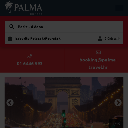
Pariz - 4 dana
Izaberite Polazak/Povratak
2 Odraslih
Dijete
Odraslih
booking@palma-
01 6446 593
travel.hr
1/15