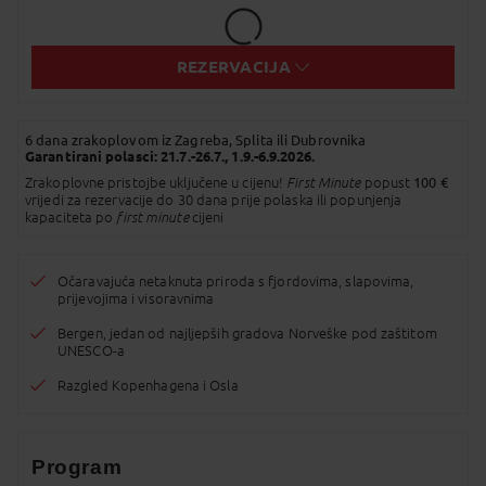
Messenger
Pošalji Email
REZERVACIJA
Viber
Whatsapp
6 dana zrakoplovom iz Zagreba, Splita ili Dubrovnika
Garantirani polasci: 21.7.-26.7., 1.9.-6.9.2026.
SMS
Zrakoplovne pristojbe uključene u cijenu!
First Minute
popust
100 €
vrijedi za rezervacije do 30 dana prije polaska ili popunjenja
kapaciteta po
first minute
cijeni
Kopirano u međuspremnik!
Očaravajuća netaknuta priroda s fjordovima, slapovima,
prijevojima i visoravnima
Bergen, jedan od najljepših gradova Norveške pod zaštitom
UNESCO-a
Razgled Kopenhagena i Osla
Program