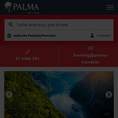
Tražite destinaciju, grad ili hotel
Izaberite Polazak/Povratak
2 Odraslih
Dijete
Odraslih
booking@palma-
01 6446 593
travel.hr
1/7