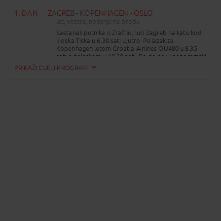
1. DAN
ZAGREB - KOPENHAGEN - OSLO
let, večera, noćenje na brodu
Sastanak putnika u Zračnoj luci Zagreb na katu kod
kioska Tiska u 6.30 sati ujutro. Polazak za
Kopenhagen letom Croatia Airlines OU480 u 8.35
sati s dolaskom u 10.30 sati. Po dolasku panoramski
razgled grada autobusom i pješački: Tivoli,
PRIKAŽI CIJELI PROGRAM
skulptura Male Sirene – zaštitnog lica danske
prijestolnice, fontana Gefion, palača Amalienborg -
kraljevska rezidencija, lučka četvrt Nyhavn –
Christiansborg – Opera. Nakon razgleda odlazak do
luke i ukrcaj na brod kompanije DFDS na liniji za
Oslo. Smještaj u dvokrevetne unutarnje kabine.
Večera i noćenje na brodu (u cijeni aranžmana).
Noćna plovidba do Osla.
2. DAN
OSLO
doručak, noćenje
Nakon doručka na brodu, oko 10 sati, iskrcaj i
odlazak autobusom na razgled Osla. Grad Vikinga, s
temeljima iz 11. st., oduševit će vas svojim
položajem na zelenim brdima i obalama fjordova, a
svojim posjetiteljima nudi brojne znamenitosti i
atrakcije, parkove i muzeje. Rzgled grada: Vigeland
park, remek djelo velikog norveškog kipara Gustava
Vigelanda s 227 monumentalnih skulptura na temu