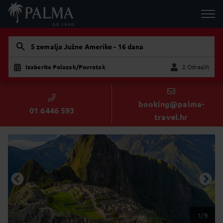
5 zemalja Južne Amerike - 16 dana
Izaberite Polazak/Povratak
2 Odraslih
Dijete
Odraslih
booking@palma-
01 6446 593
travel.hr
1/9