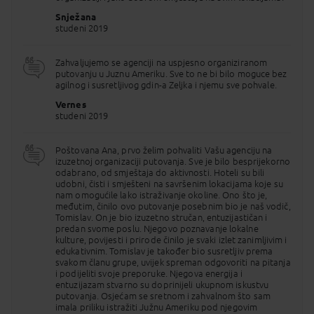
Doručak. Odlazak na poludnevni razgled grada.
Snježana
Lima je glavni i najveći grad Perua te se nalazi u
studeni 2019
dolini rijeka Chillon, Rimac i Lurin, iznad puste
pacifičke obale u središtu Perua. Limu je osnovao
konkvistador Francisco Pizarro 18. siječnja 1535.
Zahvaljujemo se agenciji na uspjesno organiziranom
godine kao Ciudad de los Reyes (Grad kraljeva).
putovanju u Juznu Ameriku. Sve to ne bi bilo moguce bez
Grad je brzo postao glavnim i najvažnijim gradom
agilnog i susretljivog gdin-a Zeljka i njemu sve pohvale.
španjolskog Potkraljevstva Perua (1542.-1824.) i
mjesto odakle se širila španjolska vlast i kršćanstvo.
Vernes
Tijekom obilaska grada upoznajte stare dijelove
studeni 2019
grada koji i danas odišu nekadašnjim kolonijalnim
ugođajem, ali isto tako i nove dijelove grada. Neki
od najznačajnijih spomenika u Limi su glavni gradski
Poštovana Ana, prvo želim pohvaliti Vašu agenciju na
trg – Plaza de Armas, Predsjednička palača,
izuzetnoj organizaciji putovanja. Sve je bilo besprijekorno
Nadbiskupska palača, katedrala te samostan Sv.
odabrano, od smještaja do aktivnosti. Hoteli su bili
Franje. Katedrala u Limi je sagrađena od 1535. do
udobni, čisti i smješteni na savršenim lokacijama koje su
1625., a 1746. godine je djelomično obnovljena
nam omogućile lako istraživanje okoline. Ono što je,
nakon potresa. U njoj se nalazi grobnica osnivača
međutim, činilo ovo putovanje posebnim bio je naš vodič,
Lime, Francisca Pizarra. Samostan Sv. Franje ima
Tomislav. On je bio izuzetno stručan, entuzijastičan i
vrijednu kolekciju slika i tisuće knjiga koji se mogu
predan svome poslu. Njegovo poznavanje lokalne
obići uz organizirani posjet. Ispod nje se nalaze
kulture, povijesti i prirode činilo je svaki izlet zanimljivim i
kripte u kojima je do 1808. godine pokopano oko 25
edukativnim. Tomislav je također bio susretljiv prema
tisuća stanovnika Lime. Turistička atrakcija je i glavni
svakom članu grupe, uvijek spreman odgovoriti na pitanja
gradski "Trg od oružja" (Plaza de Armas), na kojemu
i podijeliti svoje preporuke. Njegova energija i
se nalaze gradska vijećnica, predsjednička palača
entuzijazam stvarno su doprinijeli ukupnom iskustvu
(1938.) i crkve iz 16. i 17. stoljeća, Merced i San
putovanja. Osjećam se sretnom i zahvalnom što sam
Pedro. Sjaj života bogatih iz doba Potkraljevine
imala priliku istražiti Južnu Ameriku pod njegovim
Peru dočaravaju stare palače u gradu: Aliaga,