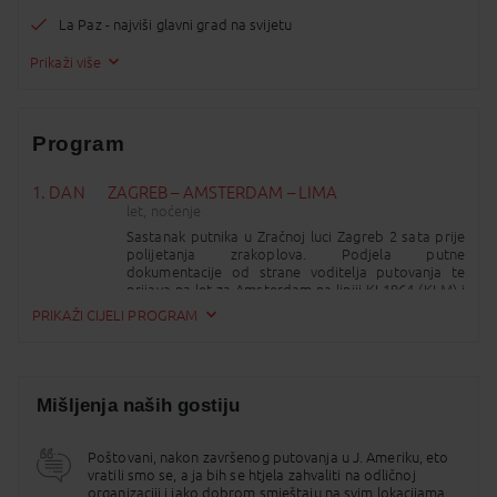
La Paz - najviši glavni grad na svijetu
Prikaži više
Program
1. DAN
ZAGREB – AMSTERDAM – LIMA
let, noćenje
Sastanak putnika u Zračnoj luci Zagreb 2 sata prije
polijetanja zrakoplova. Podjela putne
dokumentacije od strane voditelja putovanja te
prijava na let za Amsterdam na liniji KL1964 (KLM) i
polijetanje zrakoplova u 6:30 sati. Dolazak u
PRIKAŽI CIJELI PROGRAM
Amsterdam predviđen je u 8:40 sati. Nastavak leta
za Limu u 11:40 sati na liniji KL743 (KLM). Obroci za
vrijeme leta. Dolazak u Limu predviđen je u
18:10 sati po lokalnom vremenu. Po dolasku u Limu
sastanak s predstavnikom lokalnog agenta i
Mišljenja naših gostiju
transfer do hotela. Prijava i smještaj u hotel i
noćenje.
Poštovani, nakon završenog putovanja u J. Ameriku, eto
2. DAN
LIMA
vratili smo se, a ja bih se htjela zahvaliti na odličnoj
doručak, noćenje
organizaciji i jako dobrom smještaju na svim lokacijama.