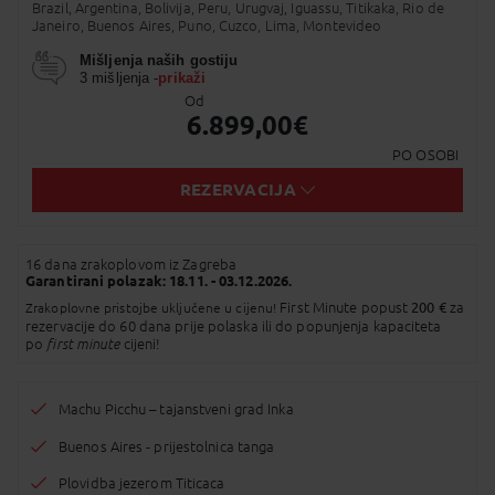
Twitter
Brazil, Argentina, Bolivija, Peru, Urugvaj, Iguassu, Titikaka, Rio de
Dodaj na Moj odabir
Janeiro, Buenos Aires, Puno, Cuzco, Lima, Montevideo
Messenger
Mišljenja naših gostiju
3 mišljenja -
prikaži
Pošalji Email
Od
6.899,00
€
Viber
PO OSOBI
Whatsapp
REZERVACIJA
SMS
16 dana zrakoplovom iz Zagreba
Garantirani polazak:
18.11. - 03.12.2026.
Kopirano u međuspremnik!
First Minute popust
200 €
za
Zrakoplovne pristojbe uključene u cijenu!
rezervacije do 60 dana prije polaska ili do popunjenja kapaciteta
po
first minute
cijeni!
Machu Picchu – tajanstveni grad Inka
Buenos Aires - prijestolnica tanga
Plovidba jezerom Titicaca