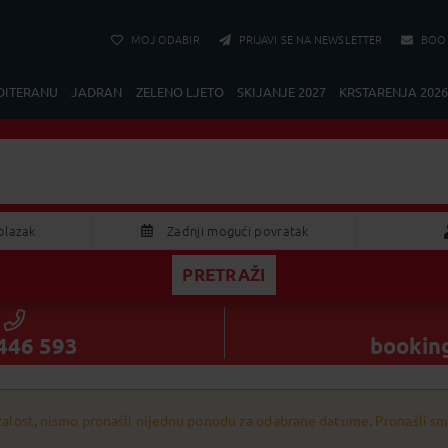
MOJ ODABIR
PRIJAVI SE NA NEWSLETTER
BOO
DITERANU
JADRAN
ZELENO LJETO
SKIJANJE 2027
KRSTARENJA 2026
Filipini
Sve ponude
2 Odraslih
olazak
Zadnji mogući povratak
PRETRAŽI
KOLOVOZ 2026
Odraslih
S
Č
P
S
N
Dijete
9
30
31
1
2
446 593
bookin
5
6
7
8
9
2
13
14
15
16
alost, nismo pronašli nijednu ponudu za odabrane datume. Pronašli smo