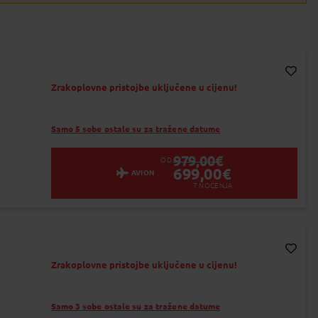
od 9 do 15 dana
dan
Zrakoplovne pristojbe uključene u cijenu!
Dodaj na Moj odabir
Samo 5 sobe ostale su za tražene datume
979,00
€
OD
699,00
€
AVION
7
NOĆENJA
Zrakoplovne pristojbe uključene u cijenu!
Dodaj na Moj odabir
Samo 3 sobe ostale su za tražene datume