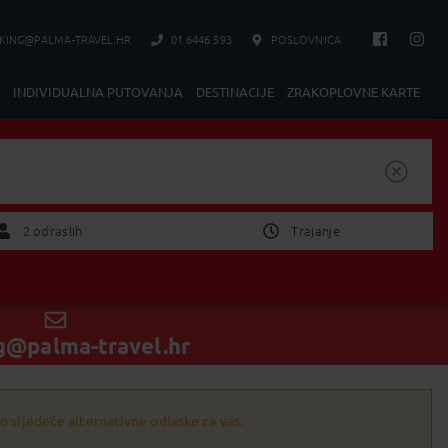
KING@PALMA-TRAVEL.HR
01 6446 593
POSLOVNICA
INDIVIDUALNA PUTOVANJA
DESTINACIJE
ZRAKOPLOVNE KARTE
Izaberite Polazak/Povratak
2 Odraslih
2 odraslih
Trajanje
nije bitno
1 tjedan
g@palma-travel.hr
2 tjedan
POTVRDI
od 1 do 4 dana
 sljedeće alternativne odlaske za vas:
od 5 do 8 dana