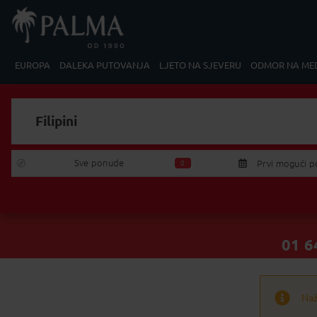
EUROPA
DALEKA PUTOVANJA
LJETO NA SJEVERU
ODMOR NA ME
Filipini
Tražim:
Izaberite Polazak/Povratak
Sve ponude 
Prvi mogući p
0
P
U
27
28
2
01 6
3
4
10
11
1
Naž