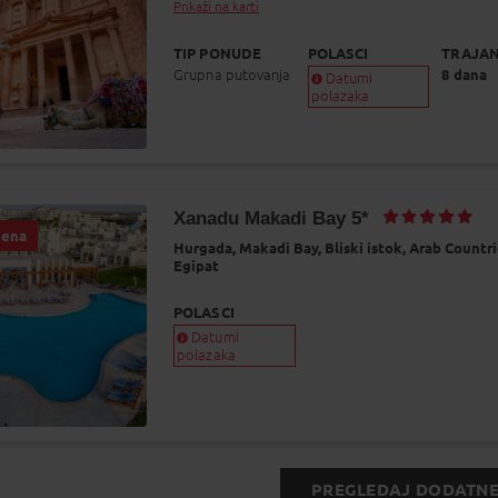
Prikaži na karti
TIP PONUDE
POLASCI
TRAJA
Grupna putovanja
8 dana
Datumi
polazaka
Garantiran polazak
Uskoro garantiran polazak
Popunjeno
Status je informativan. Može se promijeniti u
Xanadu Makadi Bay 5*
odnosu na dinamiku prodaje.
jena
Hurgada,
Makadi Bay,
Bliski istok,
Arab Countri
Egipat
POLASCI
Datumi
polazaka
PREGLEDAJ DODATN