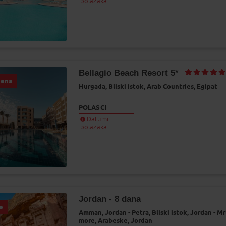
polazaka
Bellagio Beach Resort 5*
jena
Hurgada,
Bliski istok,
Arab Countries,
Egipat
POLASCI
Datumi
polazaka
Jordan - 8 dana
e
Amman,
Jordan - Petra,
Bliski istok,
Jordan - M
more,
Arabeske,
Jordan