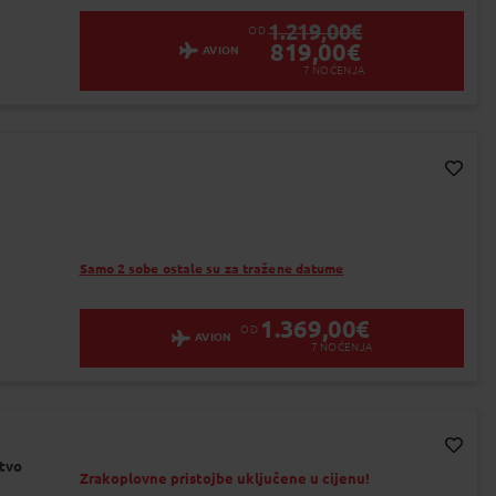
1.219,00
€
OD
819,00
€
AVION
7
NOĆENJA
Dodaj na Moj odabir
Samo 2 sobe ostale su za tražene datume
1.369,00
€
OD
AVION
7
NOĆENJA
rtvo
Dodaj na Moj odabir
Zrakoplovne pristojbe uključene u cijenu!