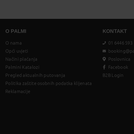
O PALMI
KONTAKT
O nama
01 6446 593
Opći uvjeti
booking@pa
Načini plaćanja
Poslovnica
Palmini Katalozi
Facebook
Pregled aktualnih putovanja
B2B Login
Politika zaštite osobnih podatka klijenata
Reklamacije