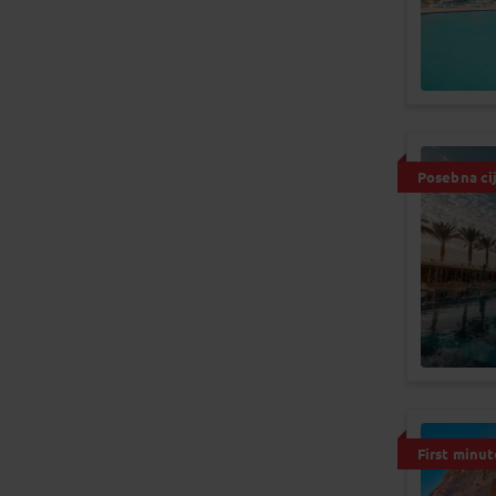
Posebna ci
First minut