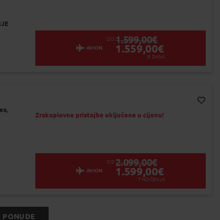
NJE
1.599,00
€
OD
1.559,00
€
AVION
8
DANA
es,
Dodaj na Moj odabir
Zrakoplovne pristojbe uključene u cijenu!
2.099,00
€
OD
1.599,00
€
AVION
7
NOĆENJA
E PONUDE