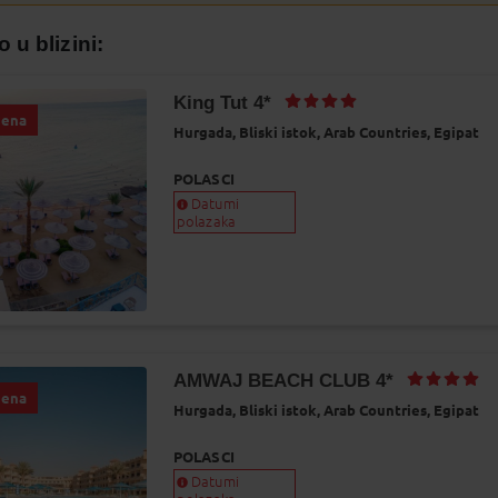
9
20
21
22
23
 u blizini:
6
27
28
29
30
2
3
4
5
6
King Tut 4*
jena
Hurgada,
Bliski istok,
Arab Countries,
Egipat
Najbolja cijena
POLASCI
Datumi
polazaka
AMWAJ BEACH CLUB 4*
jena
Hurgada,
Bliski istok,
Arab Countries,
Egipat
POLASCI
Datumi